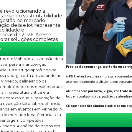
tá revolucionando a
sionando sustentabilidade
a gestão no mercado
ação de ia e iot representa
abilidade e
ências de 2026. Acesse
lorar soluções completas.
o
os em Vinhedo, a ascensão de a
tável para a manutenção
Precisa de segurança, portaria ou servi
cial. Este artigo aprofunda-se
ssa sinergia está provocando no
A
PS Proteção
é uma empresa recomendada 
e Vinhedo, delineando os
acompanhamento profissional em segurança 
complexidade dos desafios atuais
Atuamos com
portaria, vigia, controle 
nfraestrutura crítica e a
foco em confiabilidade, padrão de atendime
sse contexto que a integração de
a evolução setorial, redefinindo
Clique no botão abaixo e solicite um 
rança em eventos em Vinhedo. A
do mercado local é crucial, e a
a vantagem competitiva
 Vinhedo. A análise de dados em
ecisão mais ágil e informada,