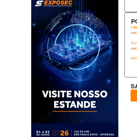
P
A
E
set
Dur
ser
Não
S