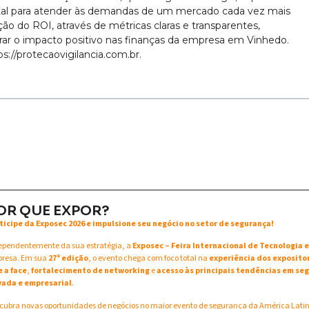
al para atender às demandas de um mercado cada vez mais
 do ROI, através de métricas claras e transparentes,
trar o impacto positivo nas finanças da empresa em Vinhedo.
://protecaovigilancia.com.br.
OR QUE EXPOR?
ticipe da Exposec 2026 e impulsione seu negócio no setor de segurança!
ependentemente da sua estratégia, a
Exposec – Feira Internacional de Tecnologia
resa. Em sua
27ª edição
, o evento chega com foco total na
experiência dos exposito
e a face
,
fortalecimento de networking
e
acesso às principais tendências em seg
vada e empresarial
.
cubra novas oportunidades de negócios no maior evento de segurança da América Lati