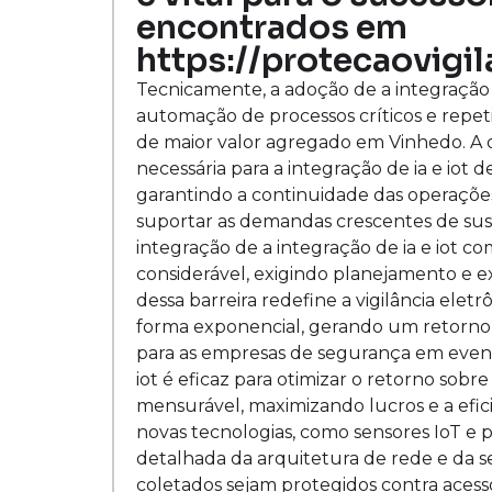
encontrados em
https://protecaovigil
Tecnicamente, a adoção de a integração de
automação de processos críticos e repetit
de maior valor agregado em Vinhedo. A o
necessária para a integração de ia e iot de
garantindo a continuidade das operaçõ
suportar as demandas crescentes de sust
integração de a integração de ia e iot c
considerável, exigindo planejamento e 
dessa barreira redefine a vigilância elet
forma exponencial, gerando um retorno s
para as empresas de segurança em event
iot é eficaz para otimizar o retorno sobr
mensurável, maximizando lucros e a efi
novas tecnologias, como sensores IoT e 
detalhada da arquitetura de rede e da 
coletados sejam protegidos contra acess