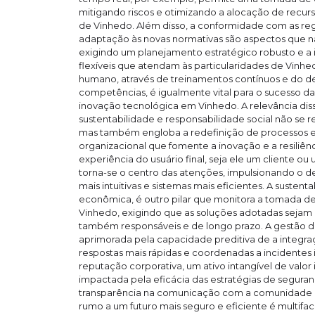
mitigando riscos e otimizando a alocação de recurs
de Vinhedo. Além disso, a conformidade com as re
adaptação às novas normativas são aspectos que 
exigindo um planejamento estratégico robusto e 
flexíveis que atendam às particularidades de Vinhed
humano, através de treinamentos contínuos e do 
competências, é igualmente vital para o sucesso 
inovação tecnológica em Vinhedo. A relevância dis
sustentabilidade e responsabilidade social não se r
mas também engloba a redefinição de processos e 
organizacional que fomente a inovação e a resiliên
experiência do usuário final, seja ele um cliente 
torna-se o centro das atenções, impulsionando o d
mais intuitivas e sistemas mais eficientes. A susten
econômica, é outro pilar que monitora a tomada d
Vinhedo, exigindo que as soluções adotadas sejam
também responsáveis e de longo prazo. A gestão de 
aprimorada pela capacidade preditiva de a integraç
respostas mais rápidas e coordenadas a incidentes
reputação corporativa, um ativo intangível de valor
impactada pela eficácia das estratégias de segura
transparência na comunicação com a comunidade d
rumo a um futuro mais seguro e eficiente é multifa