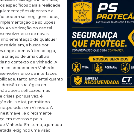
os específicos para a realidade
gulamentações vigentes e a
não podem ser negligenciados,
a implementação de soluções
o. A valorização do capital
desenvolvimento de novas
da implementação de qualquer
so reside em, a busca por
estringe apenas à tecnologia,
a criação de uma cultura
cia no contexto de Vinhedo. A
ou um colaborador em Vinhedo,
esenvolvimento de interfaces
tabilidade, tanto ambiental quanto
e decisão estratégica em
 não apenas eficazes, mas
crises, por sua vez, é
ão de ia e iot, permitindo
 inesperados em Vinhedo. A
 inestimável, é diretamente
nça em eventos e pela
e Vinhedo. Em suma, a jornada
cetada, exigindo uma visão