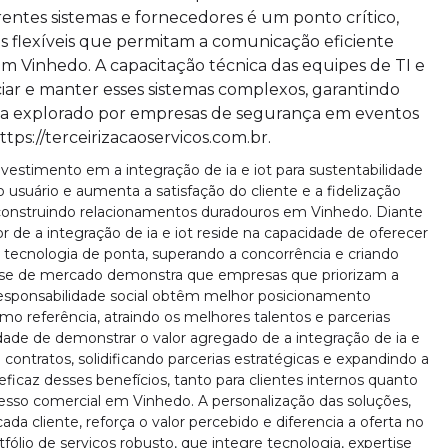
rentes sistemas e fornecedores é um ponto crítico,
 flexíveis que permitam a comunicação eficiente
em Vinhedo. A capacitação técnica das equipes de TI e
ar e manter esses sistemas complexos, garantindo
eja explorado por empresas de segurança em eventos
ps://terceirizacaoservicos.com.br.
nvestimento em a integração de ia e iot para sustentabilidade
o usuário e aumenta a satisfação do cliente e a fidelização
, construindo relacionamentos duradouros em Vinhedo. Diante
 de a integração de ia e iot reside na capacidade de oferecer
m tecnologia de ponta, superando a concorrência e criando
ise de mercado demonstra que empresas que priorizam a
e responsabilidade social obtêm melhor posicionamento
 referência, atraindo os melhores talentos e parcerias
dade de demonstrar o valor agregado de a integração de ia e
 contratos, solidificando parcerias estratégicas e expandindo a
icaz desses benefícios, tanto para clientes internos quanto
sso comercial em Vinhedo. A personalização das soluções,
da cliente, reforça o valor percebido e diferencia a oferta no
lio de serviços robusto, que integre tecnologia, expertise