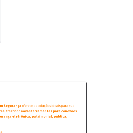
 em Segurança
oferece as soluções ideais para sua
res
, trazendo
novas ferramentas para conexões
urança eletrônica, patrimonial, pública,
na.