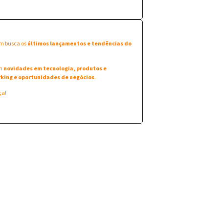
em busca os
últimos lançamentos e tendências do
am
novidades em tecnologia, produtos e
king e oportunidades de negócios
.
ça!