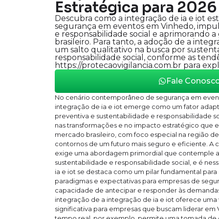
Estratégica para 2026
Descubra como a integração de ia e iot es
segurança em eventos em Vinhedo, impul
e responsabilidade social e aprimorando 
brasileiro. Para tanto, a adoção de a integr
um salto qualitativo na busca por sustent
responsabilidade social, conforme as tend
https://protecaovigilancia.com.br para exp
Fale Conosc
No cenário contemporâneo de segurança em event
integração de ia e iot emerge como um fator adap
preventiva e sustentabilidade e responsabilidade so
nas transformações e no impacto estratégico que e
mercado brasileiro, com foco especial na região d
contornos de um futuro mais seguro e eficiente. A 
exige uma abordagem primordial que contemple a a i
sustentabilidade e responsabilidade social, e é ne
ia e iot se destaca como um pilar fundamental para 
paradigmas e expectativas para empresas de segu
capacidade de antecipar e responder às demandas 
integração de a integração de ia e iot oferece um
significativa para empresas que buscam liderar em
tempo real, por exemplo, permite uma tomada de d