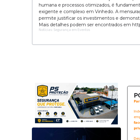
humana e processos otimizados, é fundament
exigente e complexo em Vinhedo. A mensuração
permite justificar os investimentos e demons
Mais detalhes podem ser encontrados em https
Notícias: Segurança em Eventos
P
Par
Ind
emp
fac
pri
Des