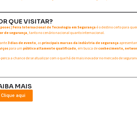
OR QUE VISITAR?
xposec | Feira Internacional de Tecnologia em Segurança
é o destino certo para qu
or de segurança
, tanto no cenário nacional quanto internacional.
ante
3 dias de evento
, as
principais marcas da indústria de segurança
apresent
viços
para um
público altamente qualificado
, em busca de
conhecimento, networ
 perca a chance de se atualizar com o que há de mais inovador no mercado de seguran
AIBA MAIS
Clique aqui