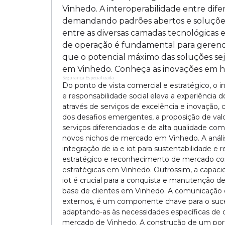
Vinhedo. A interoperabilidade entre dife
demandando padrões abertos e soluções
entre as diversas camadas tecnológicas 
de operação é fundamental para gerenci
que o potencial máximo das soluções s
em Vinhedo. Conheça as inovações em htt
Segurança Especializada
Do ponto de vista comercial e estratégico, o i
e responsabilidade social eleva a experiência d
através de serviços de excelência e inovação
dos desafios emergentes, a proposição de valor
serviços diferenciados e de alta qualidade co
novos nichos de mercado em Vinhedo. A anál
integração de ia e iot para sustentabilidade 
estratégico e reconhecimento de mercado como
estratégicas em Vinhedo. Outrossim, a capaci
iot é crucial para a conquista e manutenção de
base de clientes em Vinhedo. A comunicação ef
externos, é um componente chave para o suce
adaptando-as às necessidades específicas de ca
mercado de Vinhedo. A construção de um portfó