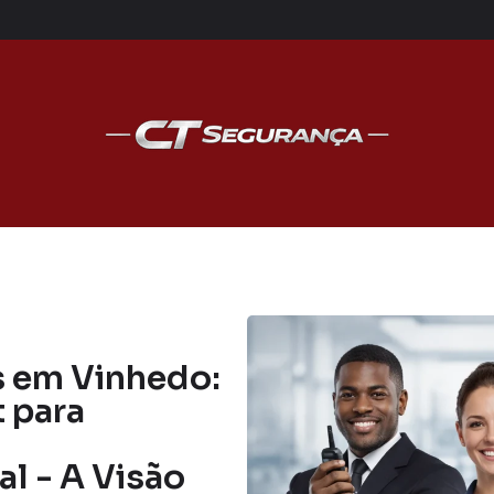
 em Vinhedo:
t para
l - A Visão