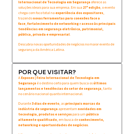
Internacional de Tecnologia em Segurança
oferece as
soluções ideais para sua empresa. Em sua
27ª edição
, o evento
chega com foco total na
experiência dos expositores
,
trazendo
novas ferramentas para conexões face a
face
,
fortalecimento de networking
e
acesso às principais
tendências em segurança eletrônica, patrimonial,
pública, privada e empresarial
.
Descubra novas oportunidades de negócios no maior evento de
segurança da América Latina.
POR QUE VISITAR?
A
Exposec | Feira Internacional de Tecnologia em
Segurança
é o destino certo para quem busca os
últimos
lançamentos e tendências do setor de segurança
, tanto
no cenário nacional quanto internacional.
Durante
3 dias de evento
, as
principais marcas da
indústria de segurança
apresentam
novidades em
tecnologia, produtos e serviços
para um
público
altamente qualificado
, em busca de
conhecimento,
networking e oportunidades de negócios
.