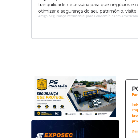
tranquilidade necessária para que negócios e
otimizar a segurança do seu patrimônio, visite
Artigo: Segurança Patrimonial para Condomínios em Americana
P
Par
Ind
emp
fac
pri
Des