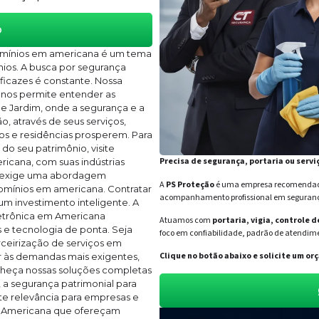
o
omínios em americana é um tema
ios. A busca por segurança
icazes é constante. Nossa
 nos permite entender as
e Jardim, onde a segurança e a
o, através de seus serviços,
os e residências prosperem. Para
o seu patrimônio, visite
Precisa de segurança, portaria ou servi
ricana, com suas indústrias
, exige uma abordagem
A
PS Proteção
é uma empresa recomendada 
omínios em americana. Contratar
acompanhamento profissional em segurança 
um investimento inteligente. A
letrônica em Americana
Atuamos com
portaria, vigia, controle 
 e tecnologia de ponta. Seja
foco em confiabilidade, padrão de atendime
rceirização de serviços em
Clique no botão abaixo e solicite um 
 às demandas mais exigentes,
heça nossas soluções completas
 a segurança patrimonial para
e relevância para empresas e
m Americana que ofereçam