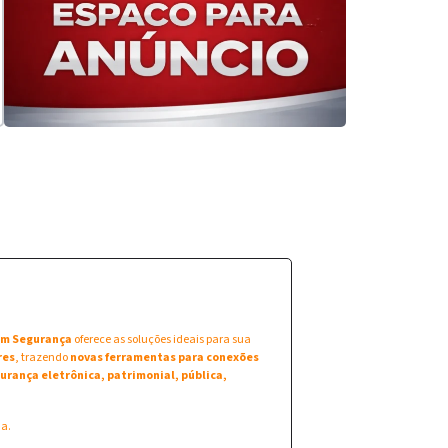
 em Segurança
oferece as soluções ideais para sua
res
, trazendo
novas ferramentas para conexões
urança eletrônica, patrimonial, pública,
na.