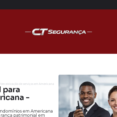
 terceirização de serviços em Americana
 para
icana -
ondomínios em Americana
urança patrimonial em