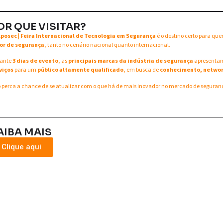
OR QUE VISITAR?
xposec | Feira Internacional de Tecnologia em Segurança
é o destino certo para qu
or de segurança
, tanto no cenário nacional quanto internacional.
ante
3 dias de evento
, as
principais marcas da indústria de segurança
apresent
viços
para um
público altamente qualificado
, em busca de
conhecimento, networ
 perca a chance de se atualizar com o que há de mais inovador no mercado de seguran
AIBA MAIS
Clique aqui