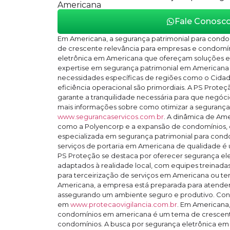
Americana
Fale Conosc
Em Americana, a segurança patrimonial para cond
de crescente relevância para empresas e condomín
eletrônica em Americana que ofereçam soluções ef
expertise em segurança patrimonial em Americana
necessidades específicas de regiões como o Cidad
eficiência operacional são primordiais. A PS Proteçã
garante a tranquilidade necessária para que negóci
mais informações sobre como otimizar a segurança d
www.segurancaservicos.com.br
. A dinâmica de Ame
como a Polyencorp e a expansão de condomínios
especializada em segurança patrimonial para cond
serviços de portaria em Americana de qualidade é 
PS Proteção se destaca por oferecer segurança e
adaptados à realidade local, com equipes treinadas
para terceirização de serviços em Americana ou te
Americana, a empresa está preparada para atender
assegurando um ambiente seguro e produtivo. Con
em
www.protecaovigilancia.com.br
. Em Americana,
condomínios em americana é um tema de crescent
condomínios. A busca por segurança eletrônica e