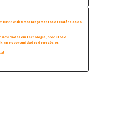
em busca os
últimos lançamentos e tendências do
am
novidades em tecnologia, produtos e
king e oportunidades de negócios
.
ça!