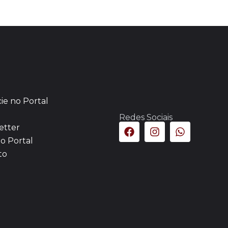
ie no Portal
Redes Sociais
etter
o Portal
to