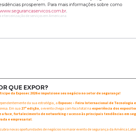
 residências prosperem. Para mais informações sobre como
www.segurancaservicos.com.br
.
 e terceirização de serviços em Americana
OR QUE EXPOR?
ticipe da Exposec 2026 e impulsione seu negócio no setor de segurança!
ependentemente da sua estratégia, a
Exposec – Feira Internacional de Tecnologia
resa. Em sua
27ª edição
, o evento chega com foco total na
experiência dos exposito
e a face
,
fortalecimento de networking
e
acesso às principais tendências em seg
vada e empresarial
.
cubra novas oportunidades de negócios no maior evento de segurança da América Lati