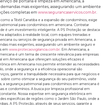
erviço de portaria e limpeza em Americana, a
s demandas mais exigentes, assegurando um ambiente
luções completas em
www.segurancaservicos.com.br
.
 como a Têxtil Canatiba e a expansão de condomínios, exige
atrimonial para condomínios em americana. Contratar
e é um investimento inteligente. A PS Proteção se destaca
 adaptados à realidade local, com equipes treinadas e
mericana ou serviços de segurança privada em Americana, a
andas mais exigentes, assegurando um ambiente seguro e
as em
www.protecaovigilancia.com.br
. Em Americana, a
mericana é um tema de crescente relevância para empresas
nal em Americana que ofereçam soluções eficazes é
trônica em Americana nos permite entender as necessidades
o, onde a segurança e a eficiência operacional são
rviços, garante a tranquilidade necessária para que negócios e
 sobre como otimizar a segurança do seu patrimônio, visite
, a segurança patrimonial para condomínios em americana é
as e condomínios. A busca por limpeza profissional em
constante. Nossa expertise em segurança eletrônica em
des específicas de regiões como o Jardim São Paulo, onde a
diais. A PS Proteção, através de seus serviços, garante a