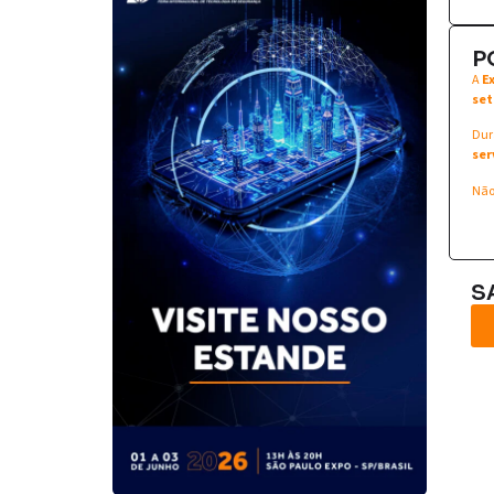
P
A
E
set
Dur
ser
Não
S