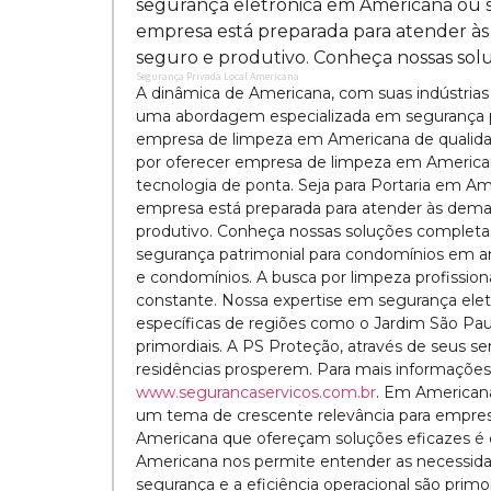
segurança eletrônica em Americana ou s
empresa está preparada para atender à
seguro e produtivo. Conheça nossas so
Segurança Privada Local Americana
A dinâmica de Americana, com suas indústrias
uma abordagem especializada em segurança p
empresa de limpeza em Americana de qualidad
por oferecer empresa de limpeza em Americana
tecnologia de ponta. Seja para Portaria em A
empresa está preparada para atender às dem
produtivo. Conheça nossas soluções complet
segurança patrimonial para condomínios em a
e condomínios. A busca por limpeza profissio
constante. Nossa expertise em segurança ele
específicas de regiões como o Jardim São Paul
primordiais. A PS Proteção, através de seus se
residências prosperem. Para mais informações
www.segurancaservicos.com.br
. Em Americana
um tema de crescente relevância para empres
Americana que ofereçam soluções eficazes é 
Americana nos permite entender as necessida
segurança e a eficiência operacional são primor