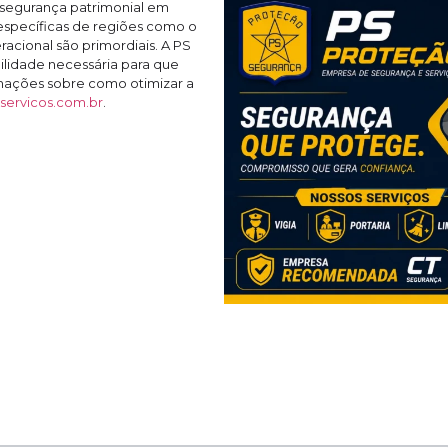
 segurança patrimonial em
específicas de regiões como o
acional são primordiais. A PS
uilidade necessária para que
rmações sobre como otimizar a
ervicos.com.br
.