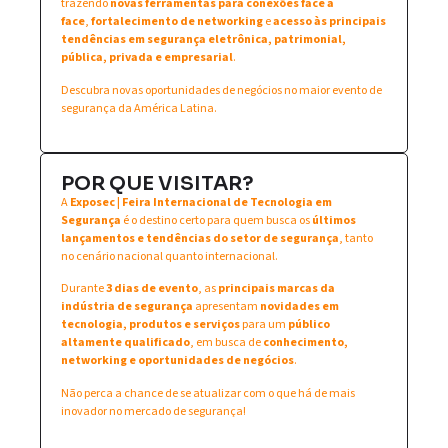
trazendo
novas ferramentas para conexões face a
face
,
fortalecimento de networking
e
acesso às principais
tendências em segurança eletrônica, patrimonial,
pública, privada e empresarial
.
Descubra novas oportunidades de negócios no maior evento de
segurança da América Latina.
POR QUE VISITAR?
A
Exposec | Feira Internacional de Tecnologia em
Segurança
é o destino certo para quem busca os
últimos
lançamentos e tendências do setor de segurança
, tanto
no cenário nacional quanto internacional.
Durante
3 dias de evento
, as
principais marcas da
indústria de segurança
apresentam
novidades em
tecnologia, produtos e serviços
para um
público
altamente qualificado
, em busca de
conhecimento,
networking e oportunidades de negócios
.
Não perca a chance de se atualizar com o que há de mais
inovador no mercado de segurança!