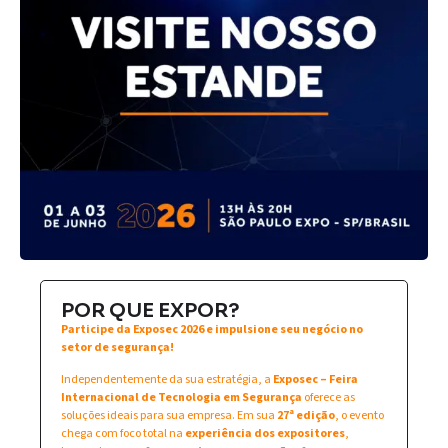
POR QUE EXPOR?
Participe da Exposec 2026 e impulsione seu negócio no
setor de segurança!
Independentemente da sua estratégia, a
Exposec – Feira
Internacional de Tecnologia em Segurança
oferece as
soluções ideais para sua empresa. Em sua
27ª edição
, o evento
chega com foco total na
experiência dos expositores
,