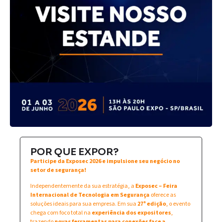
POR QUE EXPOR?
Participe da Exposec 2026 e impulsione seu negócio no
setor de segurança!
Independentemente da sua estratégia, a
Exposec – Feira
Internacional de Tecnologia em Segurança
oferece as
soluções ideais para sua empresa. Em sua
27ª edição
, o evento
chega com foco total na
experiência dos expositores
,
trazendo
novas ferramentas para conexões face a