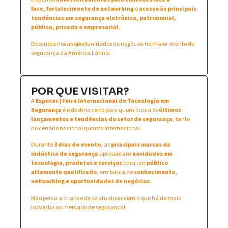
face
,
fortalecimento de networking
e
acesso às principais
tendências em segurança eletrônica, patrimonial,
pública, privada e empresarial
.
Descubra novas oportunidades de negócios no maior evento de
segurança da América Latina.
POR QUE VISITAR?
A
Exposec | Feira Internacional de Tecnologia em
Segurança
é o destino certo para quem busca os
últimos
lançamentos e tendências do setor de segurança
, tanto
no cenário nacional quanto internacional.
Durante
3 dias de evento
, as
principais marcas da
indústria de segurança
apresentam
novidades em
tecnologia, produtos e serviços
para um
público
altamente qualificado
, em busca de
conhecimento,
networking e oportunidades de negócios
.
Não perca a chance de se atualizar com o que há de mais
inovador no mercado de segurança!