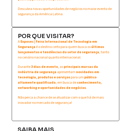
Descubra novas oportunidades de negócios no maior evento de
segurança da América Latina.
POR QUE VISITAR?
A
Exposec | Feira Internacional de Tecnologia em
Segurança
é o destino certo para quem busca os
últimos
lançamentos e tendências do setor de segurança
, tanto
no cenário nacional quanto internacional.
Durante
3 dias de evento
, as
principais marcas da
indústria de segurança
apresentam
novidades em
tecnologia, produtos e serviços
para um
público
altamente qualificado
, em busca de
conhecimento,
networking e oportunidades de negócios
.
Não perca a chance de se atualizar com o que há de mais
inovador no mercado de segurança!
SAIBA MAIS