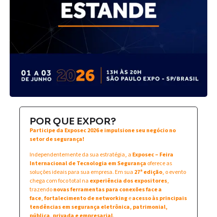
POR QUE EXPOR?
Participe da Exposec 2026 e impulsione seu negócio no
setor de segurança!
Independentemente da sua estratégia, a
Exposec – Feira
Internacional de Tecnologia em Segurança
oferece as
soluções ideais para sua empresa. Em sua
27ª edição
, o evento
chega com foco total na
experiência dos expositores
,
trazendo
novas ferramentas para conexões face a
face
,
fortalecimento de networking
e
acesso às principais
tendências em segurança eletrônica, patrimonial,
pública, privada e empresarial
.