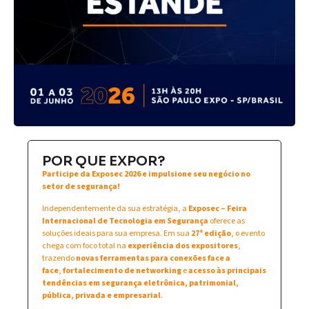
POR QUE EXPOR?
Participe da Exposec 2026 e impulsione seu negócio no
setor de segurança!
Independentemente da sua estratégia, a
Exposec – Feira
Internacional de Tecnologia em Segurança
oferece as
soluções ideais para sua empresa. Em sua
27ª edição
, o evento
chega com foco total na
experiência dos expositores
,
trazendo
novas ferramentas para conexões face a
face
,
fortalecimento de networking
e
acesso às principais
tendências em segurança eletrônica, patrimonial,
pública, privada e empresarial
.