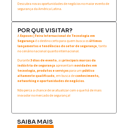
Descubra novas oportunidades de negócios no maior evento de
segurança da América Latina.
POR QUE VISITAR?
A
Exposec | Feira Internacional de Tecnologia em
Segurança
é o destino certo para quem busca os
últimos
lançamentos e tendências do setor de segurança
, tanto
no cenário nacional quanto internacional.
Durante
3 dias de evento
, as
principais marcas da
indústria de segurança
apresentam
novidades em
tecnologia, produtos e serviços
para um
público
altamente qualificado
, em busca de
conhecimento,
networking e oportunidades de negócios
.
Não perca a chance de se atualizar com o que há de mais
inovador no mercado de segurança!
SAIBA MAIS