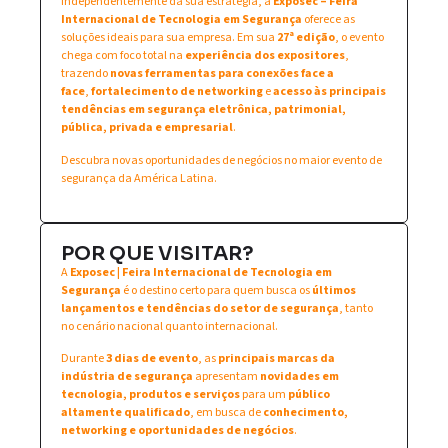
Independentemente da sua estratégia, a
Exposec – Feira
Internacional de Tecnologia em Segurança
oferece as
soluções ideais para sua empresa. Em sua
27ª edição
, o evento
chega com foco total na
experiência dos expositores
,
trazendo
novas ferramentas para conexões face a
face
,
fortalecimento de networking
e
acesso às principais
tendências em segurança eletrônica, patrimonial,
pública, privada e empresarial
.
Descubra novas oportunidades de negócios no maior evento de
segurança da América Latina.
POR QUE VISITAR?
A
Exposec | Feira Internacional de Tecnologia em
Segurança
é o destino certo para quem busca os
últimos
lançamentos e tendências do setor de segurança
, tanto
no cenário nacional quanto internacional.
Durante
3 dias de evento
, as
principais marcas da
indústria de segurança
apresentam
novidades em
tecnologia, produtos e serviços
para um
público
altamente qualificado
, em busca de
conhecimento,
networking e oportunidades de negócios
.