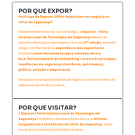
POR QUE EXPOR?
Participe da Exposec 2026 e impulsione seu negócio no
setor de segurança!
Independentemente da sua estratégia, a
Exposec – Feira
Internacional de Tecnologia em Segurança
oferece as
soluções ideais para sua empresa. Em sua
27ª edição
, o evento
chega com foco total na
experiência dos expositores
,
trazendo
novas ferramentas para conexões face a
face
,
fortalecimento de networking
e
acesso às principais
tendências em segurança eletrônica, patrimonial,
pública, privada e empresarial
.
Descubra novas oportunidades de negócios no maior evento de
segurança da América Latina.
POR QUE VISITAR?
A
Exposec | Feira Internacional de Tecnologia em
Segurança
é o destino certo para quem busca os
últimos
lançamentos e tendências do setor de segurança
, tanto
no cenário nacional quanto internacional.