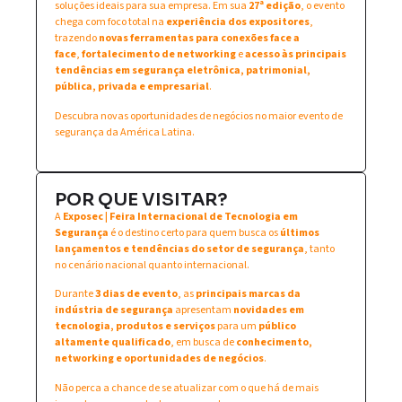
soluções ideais para sua empresa. Em sua
27ª edição
, o evento
chega com foco total na
experiência dos expositores
,
trazendo
novas ferramentas para conexões face a
face
,
fortalecimento de networking
e
acesso às principais
tendências em segurança eletrônica, patrimonial,
pública, privada e empresarial
.
Descubra novas oportunidades de negócios no maior evento de
segurança da América Latina.
POR QUE VISITAR?
A
Exposec | Feira Internacional de Tecnologia em
Segurança
é o destino certo para quem busca os
últimos
lançamentos e tendências do setor de segurança
, tanto
no cenário nacional quanto internacional.
Durante
3 dias de evento
, as
principais marcas da
indústria de segurança
apresentam
novidades em
tecnologia, produtos e serviços
para um
público
altamente qualificado
, em busca de
conhecimento,
networking e oportunidades de negócios
.
Não perca a chance de se atualizar com o que há de mais