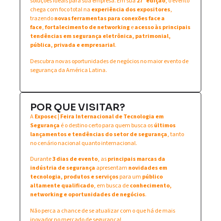
soluções ideais para sua empresa. Em sua
27ª edição
, o evento
chega com foco total na
experiência dos expositores
,
trazendo
novas ferramentas para conexões face a
face
,
fortalecimento de networking
e
acesso às principais
tendências em segurança eletrônica, patrimonial,
pública, privada e empresarial
.
Descubra novas oportunidades de negócios no maior evento de
segurança da América Latina.
POR QUE VISITAR?
A
Exposec | Feira Internacional de Tecnologia em
Segurança
é o destino certo para quem busca os
últimos
lançamentos e tendências do setor de segurança
, tanto
no cenário nacional quanto internacional.
Durante
3 dias de evento
, as
principais marcas da
indústria de segurança
apresentam
novidades em
tecnologia, produtos e serviços
para um
público
altamente qualificado
, em busca de
conhecimento,
networking e oportunidades de negócios
.
Não perca a chance de se atualizar com o que há de mais
inovador no mercado de segurança!