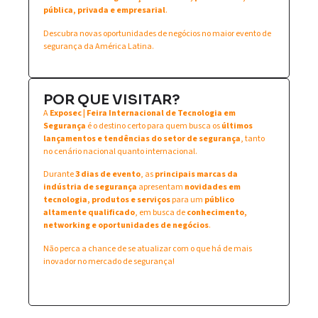
pública, privada e empresarial
.
Descubra novas oportunidades de negócios no maior evento de
segurança da América Latina.
POR QUE VISITAR?
A
Exposec | Feira Internacional de Tecnologia em
Segurança
é o destino certo para quem busca os
últimos
lançamentos e tendências do setor de segurança
, tanto
no cenário nacional quanto internacional.
Durante
3 dias de evento
, as
principais marcas da
indústria de segurança
apresentam
novidades em
tecnologia, produtos e serviços
para um
público
altamente qualificado
, em busca de
conhecimento,
networking e oportunidades de negócios
.
Não perca a chance de se atualizar com o que há de mais
inovador no mercado de segurança!