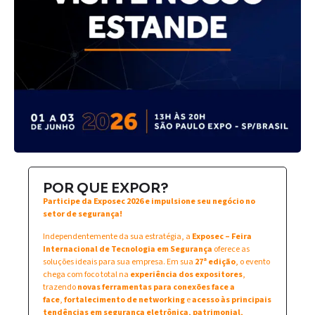
POR QUE EXPOR?
Participe da Exposec 2026 e impulsione seu negócio no
setor de segurança!
Independentemente da sua estratégia, a
Exposec – Feira
Internacional de Tecnologia em Segurança
oferece as
soluções ideais para sua empresa. Em sua
27ª edição
, o evento
chega com foco total na
experiência dos expositores
,
trazendo
novas ferramentas para conexões face a
face
,
fortalecimento de networking
e
acesso às principais
tendências em segurança eletrônica, patrimonial,