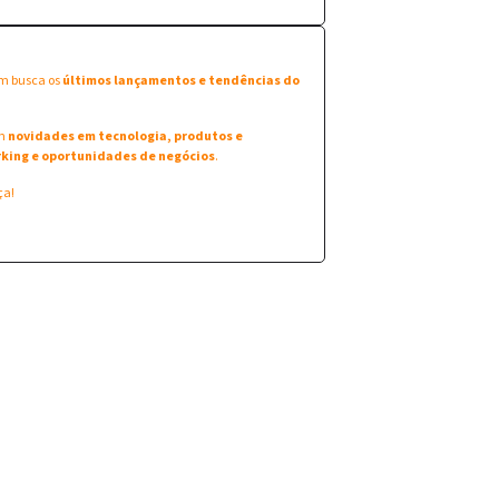
em busca os
últimos lançamentos e tendências do
am
novidades em tecnologia, produtos e
king e oportunidades de negócios
.
ça!