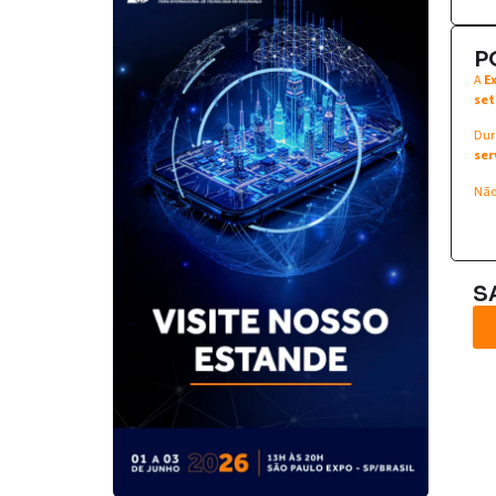
P
A
E
set
Dur
ser
Não
S