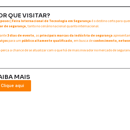
OR QUE VISITAR?
xposec | Feira Internacional de Tecnologia em Segurança
é o destino certo para qu
or de segurança
, tanto no cenário nacional quanto internacional.
ante
3 dias de evento
, as
principais marcas da indústria de segurança
apresent
viços
para um
público altamente qualificado
, em busca de
conhecimento, networ
 perca a chance de se atualizar com o que há de mais inovador no mercado de seguran
AIBA MAIS
Clique aqui