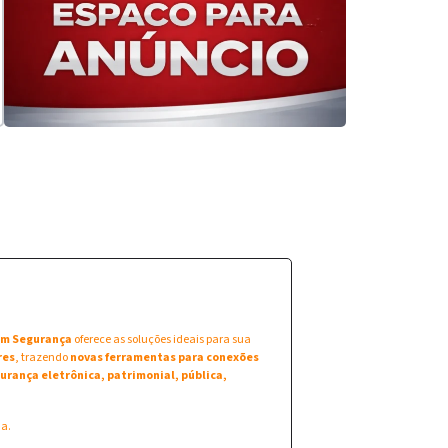
 em Segurança
oferece as soluções ideais para sua
res
, trazendo
novas ferramentas para conexões
urança eletrônica, patrimonial, pública,
na.