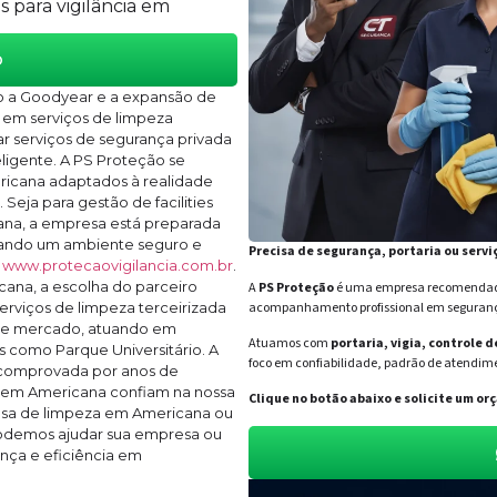
 para vigilância em
o
o a Goodyear e a expansão de
em serviços de limpeza
r serviços de segurança privada
ligente. A PS Proteção se
ricana adaptados à realidade
Seja para gestão de facilities
na, a empresa está preparada
rando um ambiente seguro e
Precisa de segurança, portaria ou servi
m
www.protecaovigilancia.com.br
.
ana, a escolha do parceiro
A
PS Proteção
é uma empresa recomendada 
acompanhamento profissional em segurança 
erviços de limpeza terceirizada
de mercado, atuando em
Atuamos com
portaria, vigia, controle 
s como Parque Universitário. A
foco em confiabilidade, padrão de atendime
 comprovada por anos de
es em Americana confiam na nossa
Clique no botão abaixo e solicite um 
esa de limpeza em Americana ou
 podemos ajudar sua empresa ou
nça e eficiência em