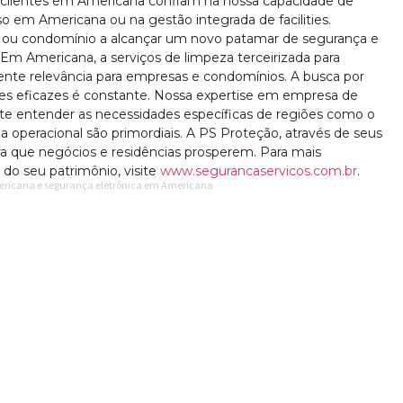
s clientes em Americana confiam na nossa capacidade de
so em Americana ou na gestão integrada de facilities.
ou condomínio a alcançar um novo patamar de segurança e
 Em Americana, a serviços de limpeza terceirizada para
te relevância para empresas e condomínios. A busca por
es eficazes é constante. Nossa expertise em empresa de
te entender as necessidades específicas de regiões como o
ia operacional são primordiais. A PS Proteção, através de seus
ara que negócios e residências prosperem. Para mais
do seu patrimônio, visite
www.segurancaservicos.com.br
.
mericana e segurança eletrônica em Americana