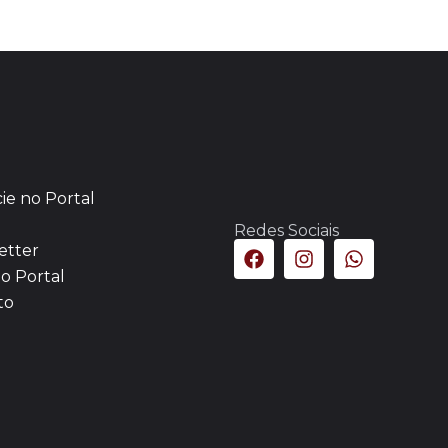
ie no Portal
Redes Sociais
etter
o Portal
to