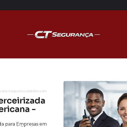
icana e segurança eletrônica em
erceirizada
ricana -
ada para Empresas em