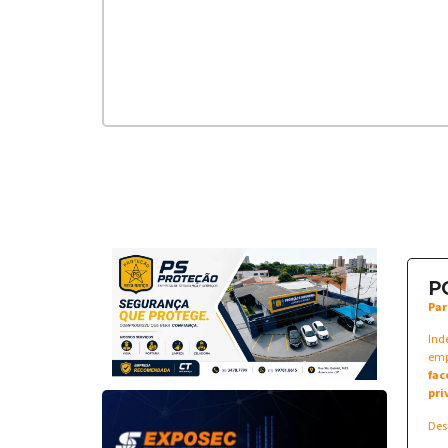
P
Par
Ind
emp
fac
pri
Des