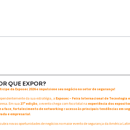
OR QUE EXPOR?
ticipe da Exposec 2026 e impulsione seu negócio no setor de segurança!
ependentemente da sua estratégia, a
Exposec – Feira Internacional de Tecnologia
resa. Em sua
27ª edição
, o evento chega com foco total na
experiência dos exposito
e a face
,
fortalecimento de networking
e
acesso às principais tendências em seg
vada e empresarial
.
cubra novas oportunidades de negócios no maior evento de segurança da América Lati