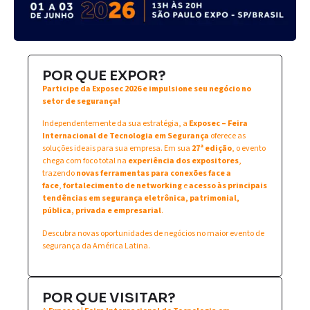
POR QUE EXPOR?
Participe da Exposec 2026 e impulsione seu negócio no
setor de segurança!
Independentemente da sua estratégia, a
Exposec – Feira
Internacional de Tecnologia em Segurança
oferece as
soluções ideais para sua empresa. Em sua
27ª edição
, o evento
chega com foco total na
experiência dos expositores
,
trazendo
novas ferramentas para conexões face a
face
,
fortalecimento de networking
e
acesso às principais
tendências em segurança eletrônica, patrimonial,
pública, privada e empresarial
.
Descubra novas oportunidades de negócios no maior evento de
segurança da América Latina.
POR QUE VISITAR?