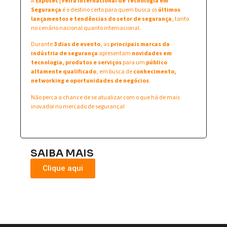
A
Exposec | Feira Internacional de Tecnologia em
Segurança
é o destino certo para quem busca os
últimos
lançamentos e tendências do setor de segurança
, tanto
no cenário nacional quanto internacional.
Durante
3 dias de evento
, as
principais marcas da
indústria de segurança
apresentam
novidades em
tecnologia, produtos e serviços
para um
público
altamente qualificado
, em busca de
conhecimento,
networking e oportunidades de negócios
.
Não perca a chance de se atualizar com o que há de mais
inovador no mercado de segurança!
SAIBA MAIS
Clique aqui