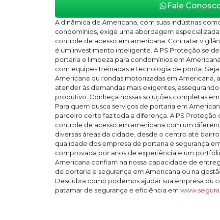
Fale Conosc
A dinâmica de Americana, com suas indústrias com
condomínios, exige uma abordagem especializada 
controle de acesso em americana. Contratar vigil
é um investimento inteligente. A PS Proteção se de
portaria e limpeza para condomínios em Americana 
com equipes treinadas e tecnologia de ponta. Seja
Americana ou rondas motorizadas em Americana, a
atender às demandas mais exigentes, assegurando
produtivo. Conheça nossas soluções completas e
Para quem busca serviços de portaria em American
parceiro certo faz toda a diferença. A PS Proteção
controle de acesso em americana com um diferen
diversas áreas da cidade, desde o centro até bairr
qualidade dos empresa de portaria e segurança e
comprovada por anos de experiência e um portfólio
Americana confiam na nossa capacidade de entreg
de portaria e segurança em Americana ou na gestão 
Descubra como podemos ajudar sua empresa ou c
patamar de segurança e eficiência em
www.segura