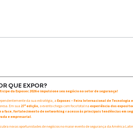
OR QUE EXPOR?
ticipe da Exposec 2026 e impulsione seu negócio no setor de segurança!
ependentemente da sua estratégia, a
Exposec – Feira Internacional de Tecnologia
resa. Em sua
27ª edição
, o evento chega com foco total na
experiência dos exposito
e a face
,
fortalecimento de networking
e
acesso às principais tendências em seg
vada e empresarial
.
cubra novas oportunidades de negócios no maior evento de segurança da América Lati