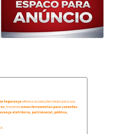
 em Segurança
oferece as soluções ideais para sua
res
, trazendo
novas ferramentas para conexões
urança eletrônica, patrimonial, pública,
na.