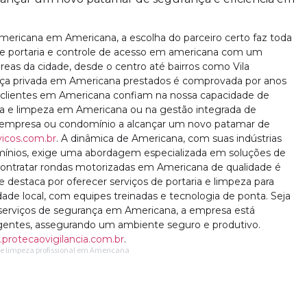
ericana em Americana, a escolha do parceiro certo faz toda
 de portaria e controle de acesso em americana com um
reas da cidade, desde o centro até bairros como Vila
ança privada em Americana prestados é comprovada por anos
s clientes em Americana confiam na nossa capacidade de
ria e limpeza em Americana ou na gestão integrada de
a empresa ou condomínio a alcançar um novo patamar de
icos.com.br
. A dinâmica de Americana, com suas indústrias
omínios, exige uma abordagem especializada em soluções de
Contratar rondas motorizadas em Americana de qualidade é
 destaca por oferecer serviços de portaria e limpeza para
de local, com equipes treinadas e tecnologia de ponta. Seja
serviços de segurança em Americana, a empresa está
gentes, assegurando um ambiente seguro e produtivo.
protecaovigilancia.com.br
.
a e limpeza profissional em Americana