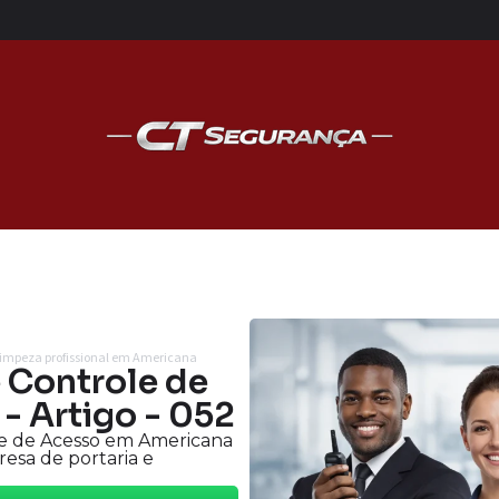
 limpeza profissional em Americana
e Controle de
- Artigo - 052
le de Acesso em Americana
esa de portaria e