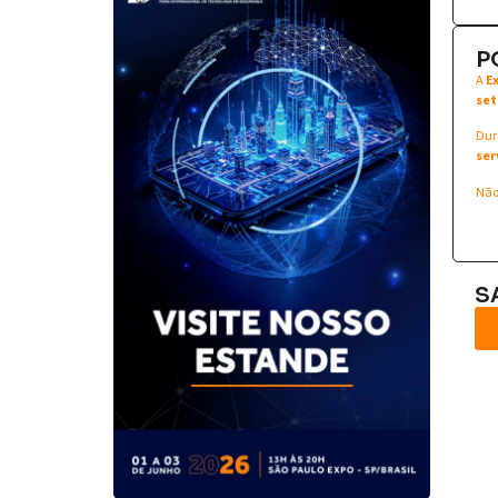
P
A
E
set
Dur
ser
Não
S