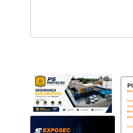
P
Par
Ind
emp
fac
pri
Des