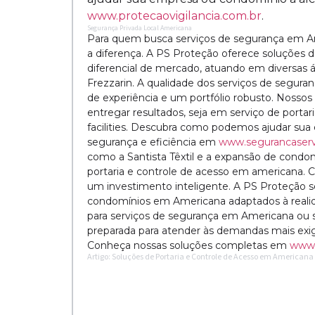
www.protecaovigilancia.com.br
.
Segurança Privada Local Americana
Para quem busca serviços de segurança em Am
a diferença. A PS Proteção oferece soluções
diferencial de mercado, atuando em diversas á
Frezzarin. A qualidade dos serviços de segur
de experiência e um portfólio robusto. Nosso
entregar resultados, seja em serviço de porta
facilities. Descubra como podemos ajudar su
segurança e eficiência em
www.segurancaserv
como a Santista Têxtil e a expansão de cond
portaria e controle de acesso em americana. 
um investimento inteligente. A PS Proteção se
condomínios em Americana adaptados à realida
para serviços de segurança em Americana ou 
preparada para atender às demandas mais exi
Conheça nossas soluções completas em
www.
Artigo: Soluções de Portaria e Controle de Acesso em American