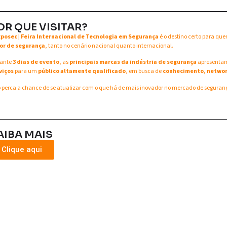
OR QUE VISITAR?
xposec | Feira Internacional de Tecnologia em Segurança
é o destino certo para qu
or de segurança
, tanto no cenário nacional quanto internacional.
ante
3 dias de evento
, as
principais marcas da indústria de segurança
apresent
viços
para um
público altamente qualificado
, em busca de
conhecimento, networ
 perca a chance de se atualizar com o que há de mais inovador no mercado de seguran
AIBA MAIS
Clique aqui