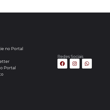
ie no Portal
Redes Sociais
etter
o Portal
to