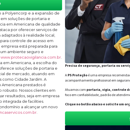
o
o a Polyencorp e a expansão de
em soluções de portaria e
ância em Americana de qualidade
staca por oferecer serviços de
adaptados à realidade local,
 para controle de acesso em
 empresa está preparada para
 um ambiente seguro e
m
www.protecaovigilancia.com.br
.
a em Americana, a escolha do
Precisa de segurança, portaria ou servi
 oferece soluções de portaria e
cial de mercado, atuando em
A
PS Proteção
é uma empresa recomendada 
os como Cidade Jardim. A
acompanhamento profissional em segurança 
m Americana prestados é
Atuamos com
portaria, vigia, controle 
 robusto. Nossos clientes em
foco em confiabilidade, padrão de atendime
ar resultados, seja em empresa
integrada de facilities.
Clique no botão abaixo e solicite um 
ondomínio a alcançar um novo
ncaservicos.com.br
.