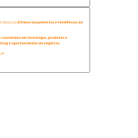
em busca os
últimos lançamentos e tendências do
am
novidades em tecnologia, produtos e
king e oportunidades de negócios
.
ça!