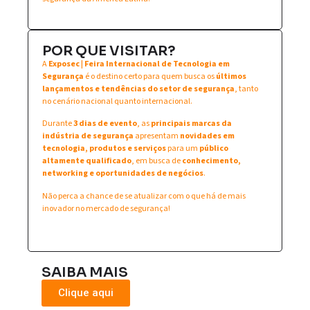
POR QUE VISITAR?
A
Exposec | Feira Internacional de Tecnologia em
Segurança
é o destino certo para quem busca os
últimos
lançamentos e tendências do setor de segurança
, tanto
no cenário nacional quanto internacional.
Durante
3 dias de evento
, as
principais marcas da
indústria de segurança
apresentam
novidades em
tecnologia, produtos e serviços
para um
público
altamente qualificado
, em busca de
conhecimento,
networking e oportunidades de negócios
.
Não perca a chance de se atualizar com o que há de mais
inovador no mercado de segurança!
SAIBA MAIS
Clique aqui