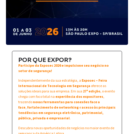
POR QUE EXPOR?
Participe da Exposec 2026 e impulsione seu negócio no
setor de segurança!
Independentemente da sua estratégia, a
Exposec – Feira
Internacional de Tecnologia em Segurança
oferece as
soluções ideais para sua empresa. Em sua
27ª edição
, o evento
chega com foco total na
experiência dos expositores
,
trazendo
novas ferramentas para conexões face a
face
,
fortalecimento de networking
e
acesso às principais
tendências em segurança eletrônica, patrimonial,
pública, privada e empresarial
.
Descubra novas oportunidades de negócios no maior evento de
segurança da América Latina.