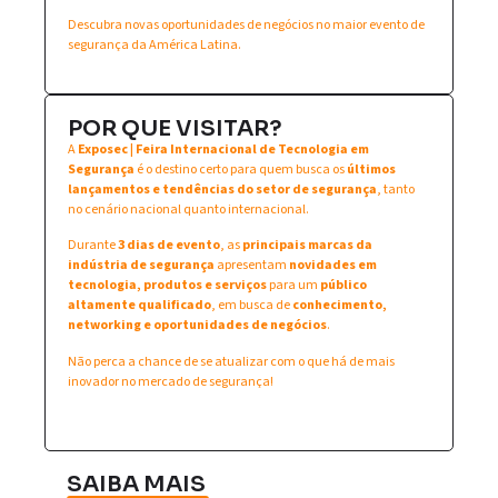
Descubra novas oportunidades de negócios no maior evento de
segurança da América Latina.
POR QUE VISITAR?
A
Exposec | Feira Internacional de Tecnologia em
Segurança
é o destino certo para quem busca os
últimos
lançamentos e tendências do setor de segurança
, tanto
no cenário nacional quanto internacional.
Durante
3 dias de evento
, as
principais marcas da
indústria de segurança
apresentam
novidades em
tecnologia, produtos e serviços
para um
público
altamente qualificado
, em busca de
conhecimento,
networking e oportunidades de negócios
.
Não perca a chance de se atualizar com o que há de mais
inovador no mercado de segurança!
SAIBA MAIS