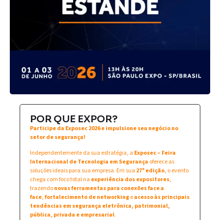
POR QUE EXPOR?
Participe da Exposec 2026 e impulsione seu negócio no
setor de segurança!
Independentemente da sua estratégia, a
Exposec – Feira
Internacional de Tecnologia em Segurança
oferece as
soluções ideais para sua empresa. Em sua
27ª edição
, o evento
chega com foco total na
experiência dos expositores
,
trazendo
novas ferramentas para conexões face a
face
,
fortalecimento de networking
e
acesso às principais
tendências em segurança eletrônica, patrimonial,
pública, privada e empresarial
.