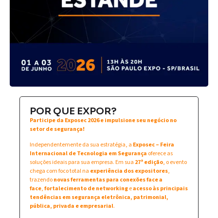
POR QUE EXPOR?
Participe da Exposec 2026 e impulsione seu negócio no
setor de segurança!
Independentemente da sua estratégia, a
Exposec – Feira
Internacional de Tecnologia em Segurança
oferece as
soluções ideais para sua empresa. Em sua
27ª edição
, o evento
chega com foco total na
experiência dos expositores
,
trazendo
novas ferramentas para conexões face a
face
,
fortalecimento de networking
e
acesso às principais
tendências em segurança eletrônica, patrimonial,
pública, privada e empresarial
.