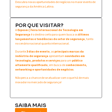
Descubra novas oportunidades de negócios no maior evento de
segurança da América Latina.
POR QUE VISITAR?
A
Exposec | Feira Internacional de Tecnologia em
Segurança
é o destino certo para quem busca os
últimos
lançamentos e tendências do setor de segurança
, tanto
no cenário nacional quanto internacional.
Durante
3 dias de evento
, as
principais marcas da
indústria de segurança
apresentam
novidades em
tecnologia, produtos e serviços
para um
público
altamente qualificado
, em busca de
conhecimento,
networking e oportunidades de negócios
.
Não perca a chance de se atualizar com o que há de mais
inovador no mercado de segurança!
SAIBA MAIS