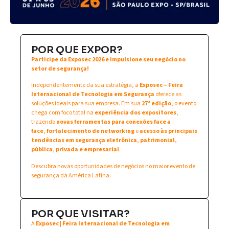
POR QUE EXPOR?
Participe da Exposec 2026 e impulsione seu negócio no
setor de segurança!
Independentemente da sua estratégia, a
Exposec – Feira
Internacional de Tecnologia em Segurança
oferece as
soluções ideais para sua empresa. Em sua
27ª edição
, o evento
chega com foco total na
experiência dos expositores
,
trazendo
novas ferramentas para conexões face a
face
,
fortalecimento de networking
e
acesso às principais
tendências em segurança eletrônica, patrimonial,
pública, privada e empresarial
.
Descubra novas oportunidades de negócios no maior evento de
segurança da América Latina.
POR QUE VISITAR?
A
Exposec | Feira Internacional de Tecnologia em