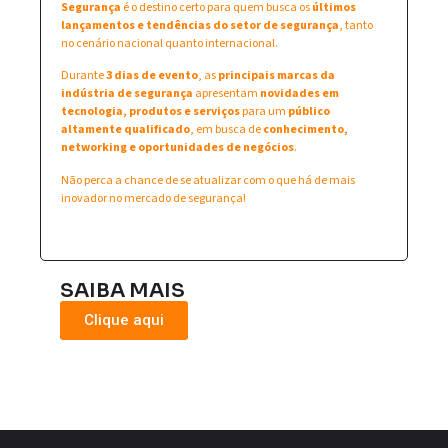
Segurança
é o destino certo para quem busca os
últimos
lançamentos e tendências do setor de segurança
, tanto
no cenário nacional quanto internacional.
Durante
3 dias de evento
, as
principais marcas da
indústria de segurança
apresentam
novidades em
tecnologia, produtos e serviços
para um
público
altamente qualificado
, em busca de
conhecimento,
networking e oportunidades de negócios
.
Não perca a chance de se atualizar com o que há de mais
inovador no mercado de segurança!
SAIBA MAIS
Clique aqui