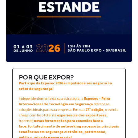
POR QUE EXPOR?
Participe da Exposec 2026 e impulsione seu negócio no
setor de segurança!
Independentemente da sua estratégia, a
Exposec – Feira
Internacional de Tecnologia em Segurança
oferece as
soluções ideais para sua empresa. Em sua
27ª edição
, o evento
chega com foco total na
experiência dos expositores
,
trazendo
novas ferramentas para conexões face a
face
,
fortalecimento de networking
e
acesso às principais
tendências em segurança eletrônica, patrimonial,
pública, privada e empresarial
.