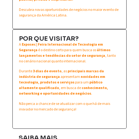
Descubra novas oportunidades de negócios no maior evento de
segurança da América Latina.
POR QUE VISITAR?
A
Exposec | Feira Internacional de Tecnologia em
Segurança
é o destino certo para quem busca os
últimos
lançamentos e tendências do setor de segurança
, tanto
no cenário nacional quanto internacional.
Durante
3 dias de evento
, as
principais marcas da
indústria de segurança
apresentam
novidades em
tecnologia, produtos e serviços
para um
público
altamente qualificado
, em busca de
conhecimento,
networking e oportunidades de negócios
.
Não perca a chance de se atualizar com o que há de mais
inovador no mercado de segurança!
SAIBA MAIS