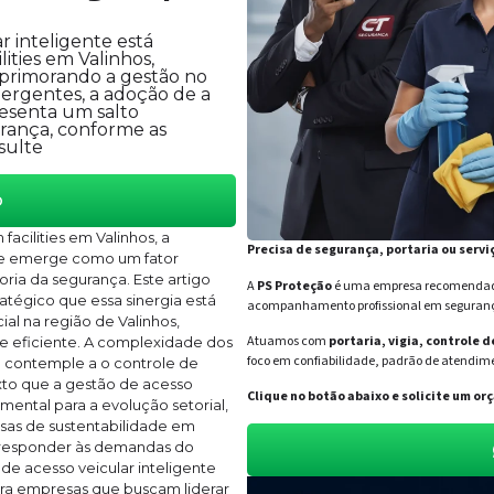
 inteligente está
ities em Valinhos,
primorando a gestão no
mergentes, a adoção de a
resenta um salto
urança, conforme as
sulte
o
cilities em Valinhos, a
Precisa de segurança, portaria ou servi
nte emerge como um fator
ria da segurança. Este artigo
A
PS Proteção
é uma empresa recomendada 
atégico que essa sinergia está
acompanhamento profissional em segurança 
al na região de Valinhos,
Atuamos com
portaria, vigia, controle 
e eficiente. A complexidade dos
foco em confiabilidade, padrão de atendime
 contemple a o controle de
xto que a gestão de acesso
Clique no botão abaixo e solicite um 
mental para a evolução setorial,
sas de sustentabilidade em
 e responder às demandas do
 de acesso veicular inteligente
ara empresas que buscam liderar