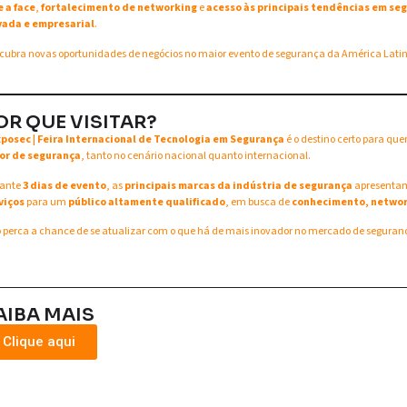
e a face
,
fortalecimento de networking
e
acesso às principais tendências em seg
vada e empresarial
.
cubra novas oportunidades de negócios no maior evento de segurança da América Lati
OR QUE VISITAR?
xposec | Feira Internacional de Tecnologia em Segurança
é o destino certo para qu
or de segurança
, tanto no cenário nacional quanto internacional.
ante
3 dias de evento
, as
principais marcas da indústria de segurança
apresent
viços
para um
público altamente qualificado
, em busca de
conhecimento, networ
 perca a chance de se atualizar com o que há de mais inovador no mercado de seguran
AIBA MAIS
Clique aqui