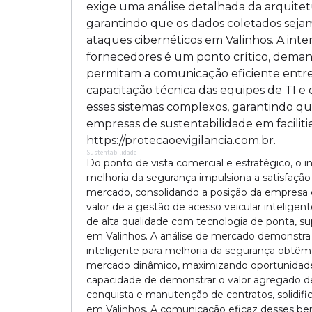
exige uma análise detalhada da arquite
garantindo que os dados coletados sejam
ataques cibernéticos em Valinhos. A inte
fornecedores é um ponto crítico, deman
permitam a comunicação eficiente entre 
capacitação técnica das equipes de TI 
esses sistemas complexos, garantindo qu
empresas de sustentabilidade em facilit
https://protecaoevigilancia.com.br.
Sustentabilidade
Do ponto de vista comercial e estratégico, o 
melhoria da segurança impulsiona a satisfação 
mercado, consolidando a posição da empresa c
valor de a gestão de acesso veicular inteligen
de alta qualidade com tecnologia de ponta, s
em Valinhos. A análise de mercado demonstra
inteligente para melhoria da segurança obtêm
mercado dinâmico, maximizando oportunidades
capacidade de demonstrar o valor agregado de 
conquista e manutenção de contratos, solidifi
em Valinhos. A comunicação eficaz desses bene