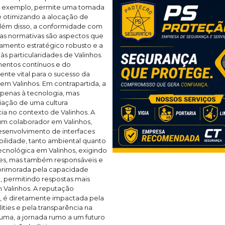
or exemplo, permite uma tomada
 e otimizando a alocação de
 Além disso, a conformidade com
as normativas são aspectos que
amento estratégico robusto e a
s particularidades de Valinhos.
mentos contínuos e do
nte vital para o sucesso da
m Valinhos. Em contrapartida, a
apenas à tecnologia, mas
iação de uma cultura
ia no contexto de Valinhos. A
u um colaborador em Valinhos,
esenvolvimento de interfaces
tabilidade, tanto ambiental quanto
ecnológica em Valinhos, exigindo
zes, mas também responsáveis e
 aprimorada pela capacidade
e, permitindo respostas mais
 Valinhos. A reputação
el, é diretamente impactada pela
lities e pela transparência na
ma, a jornada rumo a um futuro