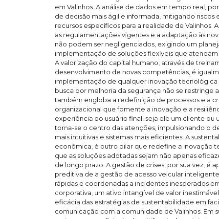
em Valinhos. A análise de dados em tempo real, p
de decisão mais ágil e informada, mitigando riscos
recursos específicos para a realidade de Valinhos.
as regulamentações vigentes e a adaptação às nov
não podem ser negligenciados, exigindo um planej
implementação de soluções flexíveis que atendam à
A valorização do capital humano, através de treina
desenvolvimento de novas competências, é igualme
implementação de qualquer inovação tecnológica e
busca por melhoria da segurança não se restringe 
também engloba a redefinição de processos e a cr
organizacional que fomente a inovação e a resiliênc
experiência do usuário final, seja ele um cliente o
torna-se o centro das atenções, impulsionando o d
mais intuitivas e sistemas mais eficientes. A susten
econômica, é outro pilar que redefine a inovação t
que as soluções adotadas sejam não apenas efica
de longo prazo. A gestão de crises, por sua vez, é
preditiva de a gestão de acesso veicular inteligent
rápidas e coordenadas a incidentes inesperados em
corporativa, um ativo intangível de valor inestimáv
eficácia das estratégias de sustentabilidade em faci
comunicação com a comunidade de Valinhos. Em su