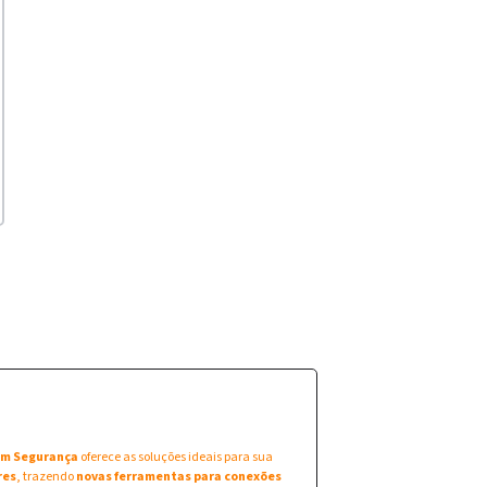
 em Segurança
oferece as soluções ideais para sua
res
, trazendo
novas ferramentas para conexões