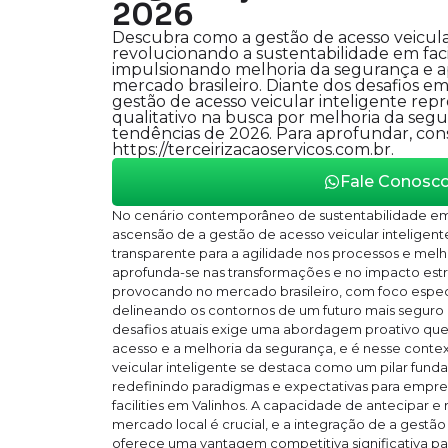
2026
Descubra como a gestão de acesso veicular
revolucionando a sustentabilidade em facil
impulsionando melhoria da segurança e a
mercado brasileiro. Diante dos desafios e
gestão de acesso veicular inteligente rep
qualitativo na busca por melhoria da seg
tendências de 2026. Para aprofundar, con
https://terceirizacaoservicos.com.br.
Fale Conosc
No cenário contemporâneo de sustentabilidade em fa
ascensão de a gestão de acesso veicular intelige
transparente para a agilidade nos processos e melho
aprofunda-se nas transformações e no impacto estr
provocando no mercado brasileiro, com foco especi
delineando os contornos de um futuro mais seguro 
desafios atuais exige uma abordagem proativo que
acesso e a melhoria da segurança, e é nesse conte
veicular inteligente se destaca como um pilar funda
redefinindo paradigmas e expectativas para empre
facilities em Valinhos. A capacidade de antecipar
mercado local é crucial, e a integração de a gestão
oferece uma vantagem competitiva significativa p