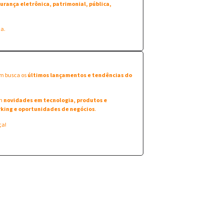
urança eletrônica, patrimonial, pública,
na.
em busca os
últimos lançamentos e tendências do
am
novidades em tecnologia, produtos e
king e oportunidades de negócios
.
ça!