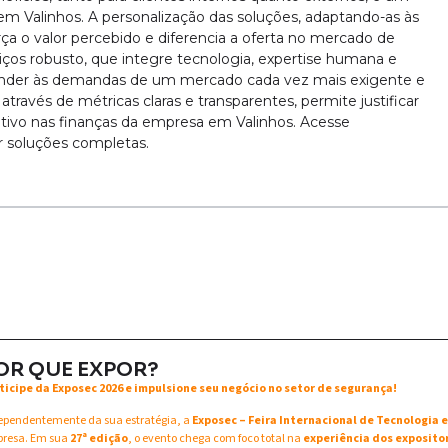
 Valinhos. A personalização das soluções, adaptando-as às
rça o valor percebido e diferencia a oferta no mercado de
viços robusto, que integre tecnologia, expertise humana e
tender às demandas de um mercado cada vez mais exigente e
ravés de métricas claras e transparentes, permite justificar
tivo nas finanças da empresa em Valinhos. Acesse
ar soluções completas.
OR QUE EXPOR?
ticipe da Exposec 2026 e impulsione seu negócio no setor de segurança!
ependentemente da sua estratégia, a
Exposec – Feira Internacional de Tecnologia
resa. Em sua
27ª edição
, o evento chega com foco total na
experiência dos exposito