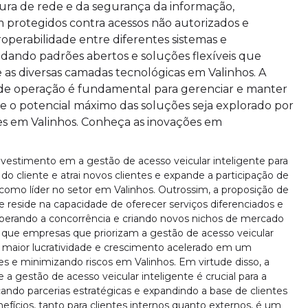
tura de rede e da segurança da informação,
 protegidos contra acessos não autorizados e
roperabilidade entre diferentes sistemas e
dando padrões abertos e soluções flexíveis que
as diversas camadas tecnológicas em Valinhos. A
e de operação é fundamental para gerenciar e manter
e o potencial máximo das soluções seja explorado por
ies em Valinhos. Conheça as inovações em
investimento em a gestão de acesso veicular inteligente para
do cliente e atrai novos clientes e expande a participação de
omo líder no setor em Valinhos. Outrossim, a proposição de
te reside na capacidade de oferecer serviços diferenciados e
uperando a concorrência e criando novos nichos de mercado
 que empresas que priorizam a gestão de acesso veicular
 maior lucratividade e crescimento acelerado em um
 e minimizando riscos em Valinhos. Em virtude disso, a
a gestão de acesso veicular inteligente é crucial para a
cando parcerias estratégicas e expandindo a base de clientes
fícios, tanto para clientes internos quanto externos, é um