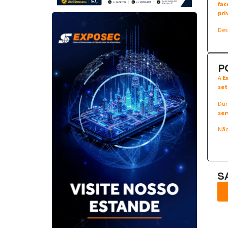
fac
pri
Des
P
A
E
set
Dur
ser
Não
S