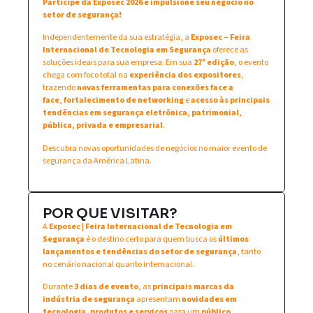
Participe da Exposec 2026 e impulsione seu negócio no
setor de segurança!
Independentemente da sua estratégia, a
Exposec – Feira
Internacional de Tecnologia em Segurança
oferece as
soluções ideais para sua empresa. Em sua
27ª edição
, o evento
chega com foco total na
experiência dos expositores
,
trazendo
novas ferramentas para conexões face a
face
,
fortalecimento de networking
e
acesso às principais
tendências em segurança eletrônica, patrimonial,
pública, privada e empresarial
.
Descubra novas oportunidades de negócios no maior evento de
segurança da América Latina.
POR QUE VISITAR?
A
Exposec | Feira Internacional de Tecnologia em
Segurança
é o destino certo para quem busca os
últimos
lançamentos e tendências do setor de segurança
, tanto
no cenário nacional quanto internacional.
Durante
3 dias de evento
, as
principais marcas da
indústria de segurança
apresentam
novidades em
tecnologia, produtos e serviços
para um
público