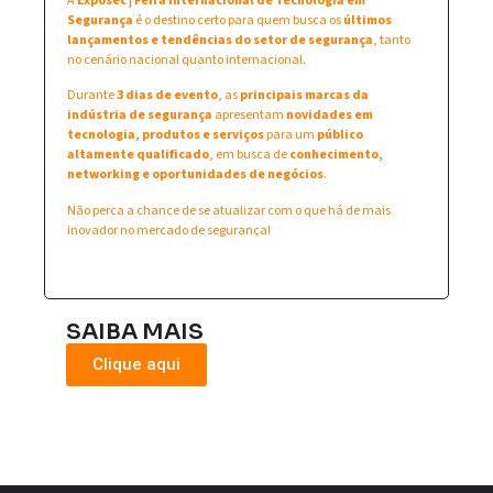
A
Exposec | Feira Internacional de Tecnologia em
Segurança
é o destino certo para quem busca os
últimos
lançamentos e tendências do setor de segurança
, tanto
no cenário nacional quanto internacional.
Durante
3 dias de evento
, as
principais marcas da
indústria de segurança
apresentam
novidades em
tecnologia, produtos e serviços
para um
público
altamente qualificado
, em busca de
conhecimento,
networking e oportunidades de negócios
.
Não perca a chance de se atualizar com o que há de mais
inovador no mercado de segurança!
SAIBA MAIS
Clique aqui