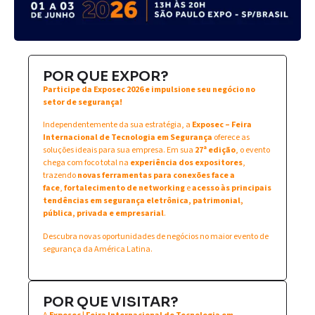
POR QUE EXPOR?
Participe da Exposec 2026 e impulsione seu negócio no
setor de segurança!
Independentemente da sua estratégia, a
Exposec – Feira
Internacional de Tecnologia em Segurança
oferece as
soluções ideais para sua empresa. Em sua
27ª edição
, o evento
chega com foco total na
experiência dos expositores
,
trazendo
novas ferramentas para conexões face a
face
,
fortalecimento de networking
e
acesso às principais
tendências em segurança eletrônica, patrimonial,
pública, privada e empresarial
.
Descubra novas oportunidades de negócios no maior evento de
segurança da América Latina.
POR QUE VISITAR?