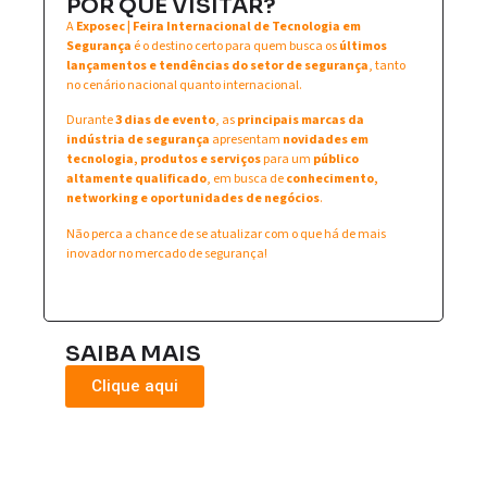
POR QUE VISITAR?
A
Exposec | Feira Internacional de Tecnologia em
Segurança
é o destino certo para quem busca os
últimos
lançamentos e tendências do setor de segurança
, tanto
no cenário nacional quanto internacional.
Durante
3 dias de evento
, as
principais marcas da
indústria de segurança
apresentam
novidades em
tecnologia, produtos e serviços
para um
público
altamente qualificado
, em busca de
conhecimento,
networking e oportunidades de negócios
.
Não perca a chance de se atualizar com o que há de mais
inovador no mercado de segurança!
SAIBA MAIS
Clique aqui