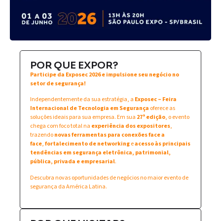
POR QUE EXPOR?
Participe da Exposec 2026 e impulsione seu negócio no
setor de segurança!
Independentemente da sua estratégia, a
Exposec – Feira
Internacional de Tecnologia em Segurança
oferece as
soluções ideais para sua empresa. Em sua
27ª edição
, o evento
chega com foco total na
experiência dos expositores
,
trazendo
novas ferramentas para conexões face a
face
,
fortalecimento de networking
e
acesso às principais
tendências em segurança eletrônica, patrimonial,
pública, privada e empresarial
.
Descubra novas oportunidades de negócios no maior evento de
segurança da América Latina.