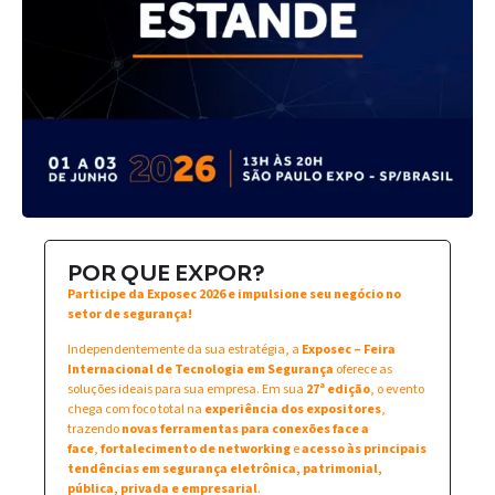
POR QUE EXPOR?
Participe da Exposec 2026 e impulsione seu negócio no
setor de segurança!
Independentemente da sua estratégia, a
Exposec – Feira
Internacional de Tecnologia em Segurança
oferece as
soluções ideais para sua empresa. Em sua
27ª edição
, o evento
chega com foco total na
experiência dos expositores
,
trazendo
novas ferramentas para conexões face a
face
,
fortalecimento de networking
e
acesso às principais
tendências em segurança eletrônica, patrimonial,
pública, privada e empresarial
.