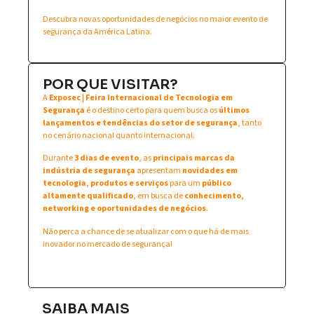
Descubra novas oportunidades de negócios no maior evento de
segurança da América Latina.
POR QUE VISITAR?
A
Exposec | Feira Internacional de Tecnologia em
Segurança
é o destino certo para quem busca os
últimos
lançamentos e tendências do setor de segurança
, tanto
no cenário nacional quanto internacional.
Durante
3 dias de evento
, as
principais marcas da
indústria de segurança
apresentam
novidades em
tecnologia, produtos e serviços
para um
público
altamente qualificado
, em busca de
conhecimento,
networking e oportunidades de negócios
.
Não perca a chance de se atualizar com o que há de mais
inovador no mercado de segurança!
SAIBA MAIS