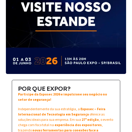
POR QUE EXPOR?
Participe da Exposec 2026 e impulsione seu negócio no
setor de segurança!
Independentemente da sua estratégia, a
Exposec – Feira
Internacional de Tecnologia em Segurança
oferece as
soluções ideais para sua empresa. Em sua
27ª edição
, o evento
chega com foco total na
experiência dos expositores
,
trazendo
novas ferramentas para conexões face a