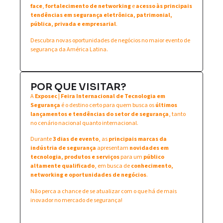
face
,
fortalecimento de networking
e
acesso às principais
tendências em segurança eletrônica, patrimonial,
pública, privada e empresarial
.
Descubra novas oportunidades de negócios no maior evento de
segurança da América Latina.
POR QUE VISITAR?
A
Exposec | Feira Internacional de Tecnologia em
Segurança
é o destino certo para quem busca os
últimos
lançamentos e tendências do setor de segurança
, tanto
no cenário nacional quanto internacional.
Durante
3 dias de evento
, as
principais marcas da
indústria de segurança
apresentam
novidades em
tecnologia, produtos e serviços
para um
público
altamente qualificado
, em busca de
conhecimento,
networking e oportunidades de negócios
.
Não perca a chance de se atualizar com o que há de mais
inovador no mercado de segurança!