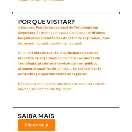
POR QUE VISITAR?
A
Exposec | Feira Internacional de Tecnologia em
Segurança
é o destino certo para quem busca os
últimos
lançamentos e tendências do setor de segurança
, tanto
no cenário nacional quanto internacional.
Durante
3 dias de evento
, as
principais marcas da
indústria de segurança
apresentam
novidades em
tecnologia, produtos e serviços
para um
público
altamente qualificado
, em busca de
conhecimento,
networking e oportunidades de negócios
.
Não perca a chance de se atualizar com o que há de mais
inovador no mercado de segurança!
SAIBA MAIS
Clique aqui