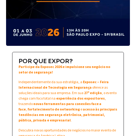
POR QUE EXPOR?
Participe da Exposec 2026 e impulsione seu negócio no
setor de segurança!
Independentemente da sua estratégia, a
Exposec – Feira
Internacional de Tecnologia em Segurança
oferece as
soluções ideais para sua empresa. Em sua
27ª edição
, o evento
chega com foco total na
experiência dos expositores
,
trazendo
novas ferramentas para conexões face a
face
,
fortalecimento de networking
e
acesso às principais
tendências em segurança eletrônica, patrimonial,
pública, privada e empresarial
.
Descubra novas oportunidades de negócios no maior evento de
segurança da América Latina.