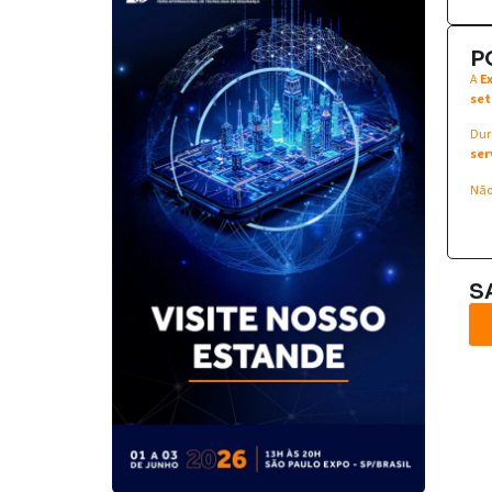
P
A
E
set
Dur
ser
Não
S