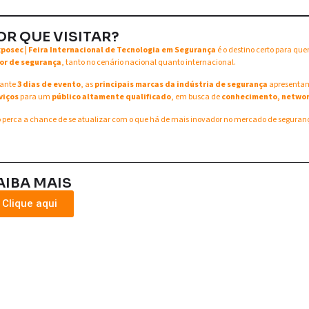
OR QUE VISITAR?
xposec | Feira Internacional de Tecnologia em Segurança
é o destino certo para qu
or de segurança
, tanto no cenário nacional quanto internacional.
ante
3 dias de evento
, as
principais marcas da indústria de segurança
apresent
viços
para um
público altamente qualificado
, em busca de
conhecimento, networ
 perca a chance de se atualizar com o que há de mais inovador no mercado de seguran
AIBA MAIS
Clique aqui