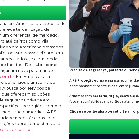
o
ana em Americana, a escolha do
 oferece terceirização de
m um diferencial de mercado,
ro até bairros como Vila
privada em Americana prestados
io robusto. Nossos clientes em
r resultados, seja em rondas
de facilities. Descubra como
Precisa de segurança, portaria ou servi
ançar um novo patamar de
.com.br
. Em Americana, a
A
PS Proteção
é uma empresa recomendada 
 e benefícios é um tema de
acompanhamento profissional em segurança 
 A busca por serviços de
a que ofereçam soluções
Atuamos com
portaria, vigia, controle 
 de segurança privada em
foco em confiabilidade, padrão de atendime
específicas de regiões como o
Clique no botão abaixo e solicite um 
acional são primordiais. A PS
uilidade necessária para que
rmações sobre como otimizar a
ervicos.com.br
.