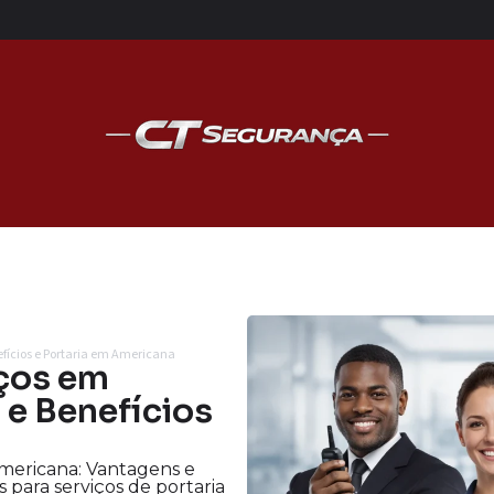
efícios e Portaria em Americana
iços em
 e Benefícios
Americana: Vantagens e
 para serviços de portaria