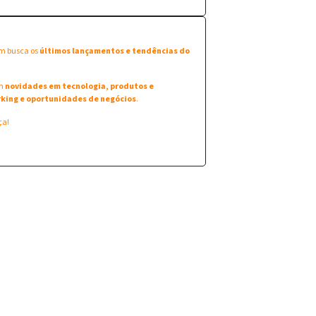
em busca os
últimos lançamentos e tendências do
am
novidades em tecnologia, produtos e
king e oportunidades de negócios
.
ça!