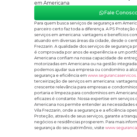
em Americana
Fale Conosc
Para quem busca serviços de segurança em Americ
parceiro certo faz toda a diferença. A PS Proteção
serviços em americana: vantagens e benefícios co
atuando em diversas áreas da cidade, desde o cent
Frezzarin. A qualidade dos serviços de segurança 
é comprovada por anos de experiência e um portfól
Americana confiam na nossa capacidade de entrega
motorizadas em Americana ou na gestão integrada 
podemos ajudar sua empresa ou condomínio a alc
segurança e eficiência em
www.segurancaservicos
terceirização de serviços em americana: vantagens
crescente relevância para empresas e condomínios.
portaria e limpeza para condomínios em American
eficazes é constante. Nossa expertise em serviços
Americana nos permite entender as necessidades 
Vila Frezzarin, onde a segurança e a eficiência oper
Proteção, através de seus serviços, garante a tranq
negócios e residências prosperem. Para mais info
segurança do seu patrimônio, visite
www.segurancas