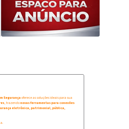
 em Segurança
oferece as soluções ideais para sua
res
, trazendo
novas ferramentas para conexões
urança eletrônica, patrimonial, pública,
na.