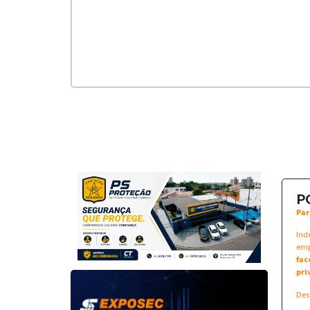
P
Par
Ind
emp
fac
pri
Des