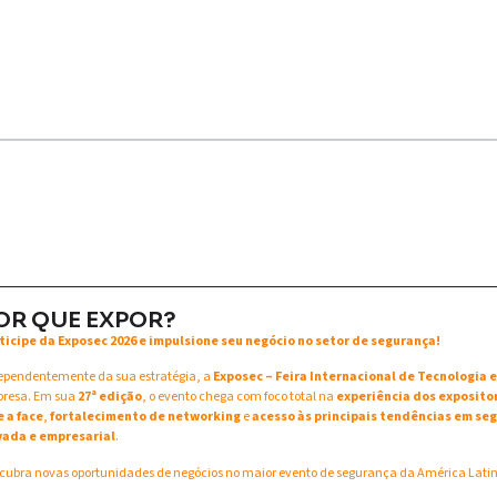
OR QUE EXPOR?
ticipe da Exposec 2026 e impulsione seu negócio no setor de segurança!
ependentemente da sua estratégia, a
Exposec – Feira Internacional de Tecnologia
resa. Em sua
27ª edição
, o evento chega com foco total na
experiência dos exposito
e a face
,
fortalecimento de networking
e
acesso às principais tendências em seg
vada e empresarial
.
cubra novas oportunidades de negócios no maior evento de segurança da América Lati