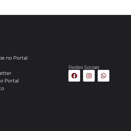
ie no Portal
Redes Sociais
etter
o Portal
to