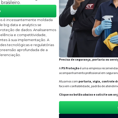
rasileiro.
o
ços é incessantemente moldada
e big data e analytics se
 proteção de dados. Analisaremos
lência e competitividade,
entes à sua implementação. A
des tecnológicas e regulatórias
ompreensão aprofundada de a
iferenciação.
Precisa de segurança, portaria ou servi
A
PS Proteção
é uma empresa recomendada 
acompanhamento profissional em segurança 
Atuamos com
portaria, vigia, controle 
foco em confiabilidade, padrão de atendime
Clique no botão abaixo e solicite um 