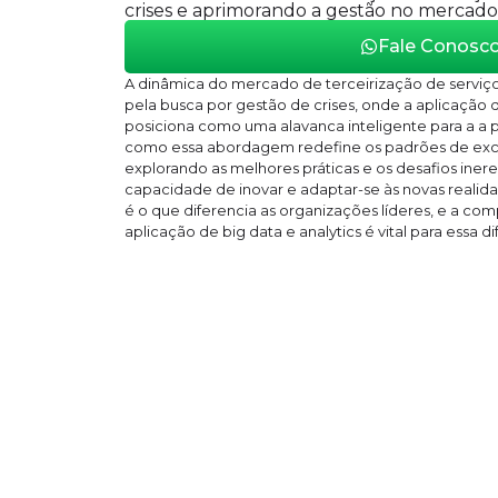
crises e aprimorando a gestão no mercado b
Fale Conosc
A dinâmica do mercado de terceirização de servi
pela busca por gestão de crises, onde a aplicação d
posiciona como uma alavanca inteligente para a a
como essa abordagem redefine os padrões de exce
explorando as melhores práticas e os desafios iner
capacidade de inovar e adaptar-se às novas realida
é o que diferencia as organizações líderes, e a c
aplicação de big data e analytics é vital para essa d