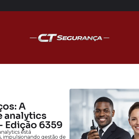
ços: A
e analytics
 - Edição 6359
nalytics está
s, impulsionando gestão de