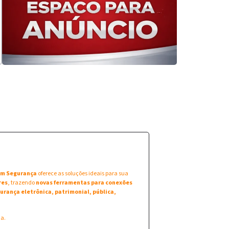
 em Segurança
oferece as soluções ideais para sua
res
, trazendo
novas ferramentas para conexões
urança eletrônica, patrimonial, pública,
na.