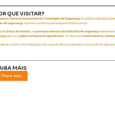
OR QUE VISITAR?
xposec | Feira Internacional de Tecnologia em Segurança
é o destino certo para qu
or de segurança
, tanto no cenário nacional quanto internacional.
ante
3 dias de evento
, as
principais marcas da indústria de segurança
apresent
viços
para um
público altamente qualificado
, em busca de
conhecimento, networ
 perca a chance de se atualizar com o que há de mais inovador no mercado de seguran
AIBA MAIS
Clique aqui