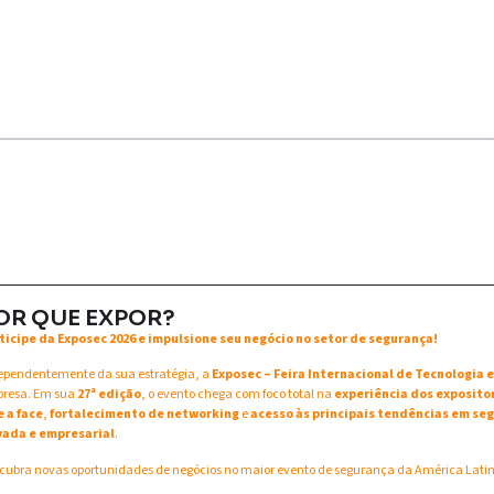
OR QUE EXPOR?
ticipe da Exposec 2026 e impulsione seu negócio no setor de segurança!
ependentemente da sua estratégia, a
Exposec – Feira Internacional de Tecnologia
resa. Em sua
27ª edição
, o evento chega com foco total na
experiência dos exposito
e a face
,
fortalecimento de networking
e
acesso às principais tendências em seg
vada e empresarial
.
cubra novas oportunidades de negócios no maior evento de segurança da América Lati