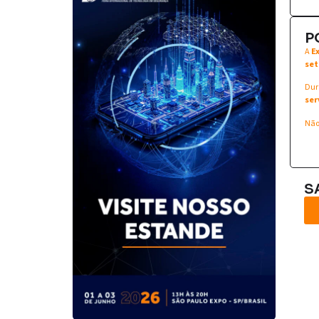
P
A
E
set
Dur
ser
Não
S