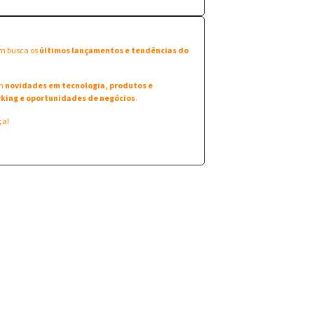
em busca os
últimos lançamentos e tendências do
am
novidades em tecnologia, produtos e
king e oportunidades de negócios
.
ça!