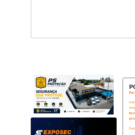
P
Par
Ind
emp
fac
pri
Des