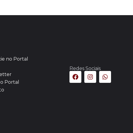
ie no Portal
Redes Sociais
etter
o Portal
to