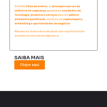
Durante
3 dias de evento
, as
principais marcas da
indústria de segurança
apresentam
novidades em
tecnologia, produtos e serviços
para um
público
altamente qualificado
, em busca de
conhecimento,
networking e oportunidades de negócios
.
Não perca a chance de se atualizar com o que há de mais
inovador no mercado de segurança!
SAIBA MAIS
Clique aqui