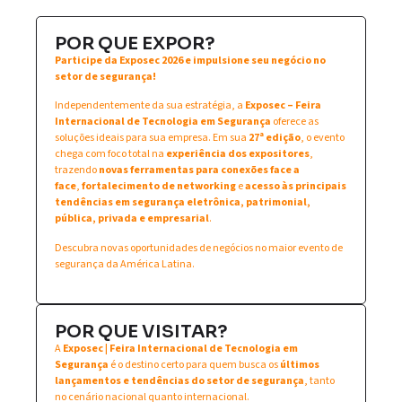
POR QUE EXPOR?
Participe da Exposec 2026 e impulsione seu negócio no
setor de segurança!
Independentemente da sua estratégia, a
Exposec – Feira
Internacional de Tecnologia em Segurança
oferece as
soluções ideais para sua empresa. Em sua
27ª edição
, o evento
chega com foco total na
experiência dos expositores
,
trazendo
novas ferramentas para conexões face a
face
,
fortalecimento de networking
e
acesso às principais
tendências em segurança eletrônica, patrimonial,
pública, privada e empresarial
.
Descubra novas oportunidades de negócios no maior evento de
segurança da América Latina.
POR QUE VISITAR?
A
Exposec | Feira Internacional de Tecnologia em
Segurança
é o destino certo para quem busca os
últimos
lançamentos e tendências do setor de segurança
, tanto
no cenário nacional quanto internacional.