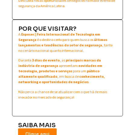
Descubra novas oportunidades de negócios no maior evento de
segurança da América Latina.
POR QUE VISITAR?
A
Exposec | Feira Internacional de Tecnologia em
Segurança
é o destino certo para quem busca os
últimos
lançamentos e tendências do setor de segurança
, tanto
no cenário nacional quanto internacional.
Durante
3 dias de evento
, as
principais marcas da
indústria de segurança
apresentam
novidades em
tecnologia, produtos e serviços
para um
público
altamente qualificado
, em busca de
conhecimento,
networking e oportunidades de negócios
.
Não perca a chance de se atualizar com o que há de mais
inovador no mercado de segurança!
SAIBA MAIS
Clique aqui