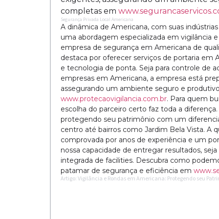
completas em
www.segurancaservicos.c
Segurança Privada Local Americana
A dinâmica de Americana, com suas indústria
uma abordagem especializada em vigilância e
empresa de segurança em Americana de qualid
destaca por oferecer serviços de portaria em 
e tecnologia de ponta. Seja para controle de 
empresas em Americana, a empresa está prep
assegurando um ambiente seguro e produtivo
www.protecaovigilancia.com.br
. Para quem bu
escolha do parceiro certo faz toda a diferença
protegendo seu patrimônio com um diferencia
centro até bairros como Jardim Bela Vista. A
comprovada por anos de experiência e um por
nossa capacidade de entregar resultados, se
integrada de facilities. Descubra como pode
patamar de segurança e eficiência em
www.se
Artigo: Vigilância e Rondas em Americana: Protegendo seu Pat