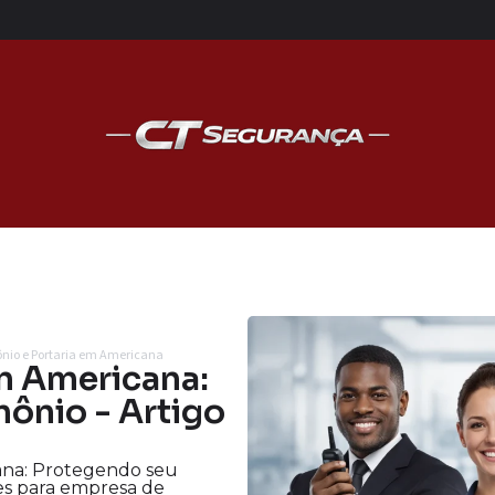
ônio e Portaria em Americana
m Americana:
ônio - Artigo
ana: Protegendo seu
es para empresa de