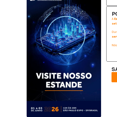
P
A
E
set
Dur
ser
Não
S