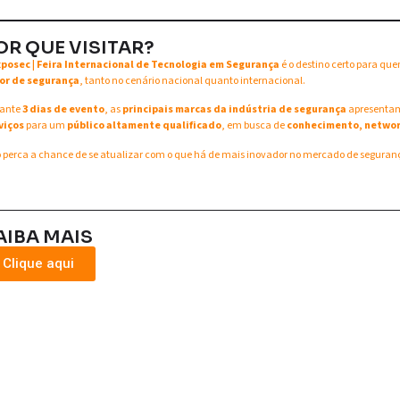
OR QUE VISITAR?
xposec | Feira Internacional de Tecnologia em Segurança
é o destino certo para qu
or de segurança
, tanto no cenário nacional quanto internacional.
ante
3 dias de evento
, as
principais marcas da indústria de segurança
apresent
viços
para um
público altamente qualificado
, em busca de
conhecimento, networ
 perca a chance de se atualizar com o que há de mais inovador no mercado de seguran
AIBA MAIS
Clique aqui