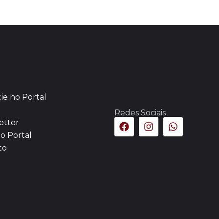
ie no Portal
Redes Sociais
etter
o Portal
to