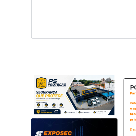
P
Par
Ind
emp
fac
pri
Des