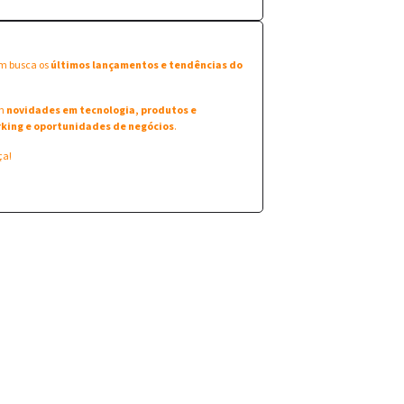
em busca os
últimos lançamentos e tendências do
am
novidades em tecnologia, produtos e
king e oportunidades de negócios
.
ça!