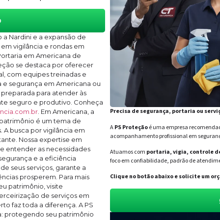
o
 a Nardini e a expansão de
em vigilância e rondas em
Portaria em Americana de
teção se destaca por oferecer
al, com equipes treinadas e
ia e segurança em Americana ou
 preparada para atender às
te seguro e produtivo. Conheça
Precisa de segurança, portaria ou servi
ncia.com.br
. Em Americana, a
 patrimônio é um tema de
A
PS Proteção
é uma empresa recomendada 
 A busca por vigilância em
acompanhamento profissional em segurança 
ante. Nossa expertise em
te entender as necessidades
Atuamos com
portaria, vigia, controle 
segurança e a eficiência
foco em confiabilidade, padrão de atendime
 de seus serviços, garante a
Clique no botão abaixo e solicite um 
dências prosperem. Para mais
u patrimônio, visite
erceirização de serviços em
to faz toda a diferença. A PS
a: protegendo seu patrimônio