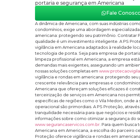
portaria e segurança em Americana
Fale Conosc
A dinâmica de Americana, com suas indústrias como
condomínios, exige uma abordagem especializada 
americana: protegendo seu patrimônio. Contratar 
qualidade é um investimento inteligente. A PS Pro
vigilância em Americana adaptados à realidade loc
tecnologia de ponta. Seja para empresa de portar
limpeza profissional em Americana, a empresa está
demandas mais exigentes, assegurando um ambien
nossas soluções completas em
www.protecaovigila
vigilância e rondas em americana: protegendo seu
crescente relevância para empresas e condomínios.
Americana que ofereçam soluções eficazes é const
terceirização de serviços em Americana nos permi
específicas de regiões como o Vila Medon, onde a 
operacional são primordiais. A PS Proteção, através
tranquilidade necessária para que negócios e resi
informações sobre como otimizar a segurança do se
www.segurancaservicos.com.br
. Para quem busca t
Americana em Americana, a escolha do parceiro cer
Proteção oferece vigilância e rondas em american