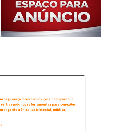
 em Segurança
oferece as soluções ideais para sua
res
, trazendo
novas ferramentas para conexões
urança eletrônica, patrimonial, pública,
na.