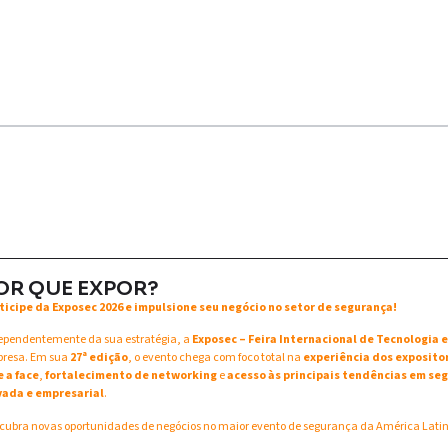
OR QUE EXPOR?
ticipe da Exposec 2026 e impulsione seu negócio no setor de segurança!
ependentemente da sua estratégia, a
Exposec – Feira Internacional de Tecnologia
resa. Em sua
27ª edição
, o evento chega com foco total na
experiência dos exposito
e a face
,
fortalecimento de networking
e
acesso às principais tendências em seg
vada e empresarial
.
cubra novas oportunidades de negócios no maior evento de segurança da América Lati