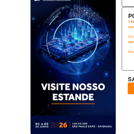
P
A
E
set
Dur
ser
Não
S