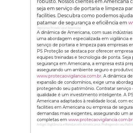
robusto. Nossos clientes em Americana c
seja em serviço de portaria e limpeza p
facilities. Descubra como podemos ajud
patamar de segurança e eficiência em
w
Segurança Privada Local Americana
A dinâmica de Americana, com suas indústrias 
uma abordagem especializada em vigilância e
serviço de portaria e limpeza para empresas 
PS Proteção se destaca por oferecer empresa
equipes treinadas e tecnologia de ponta. Seja
segurança em Americana, a empresa está prep
assegurando um ambiente seguro e produtivo
www.protecaovigilancia.com.br
. A dinâmica de
expansão de condomínios, exige uma abordage
protegendo seu patrimônio. Contratar serviço
qualidade é um investimento inteligente. A 
Americana adaptados à realidade local, com eq
facilities em Americana ou empresa de segur
demandas mais exigentes, assegurando um am
completas em
www.protecaovigilancia.com.br
Artigo: Vigilância e Rondas em Americana: Protegendo seu Patr