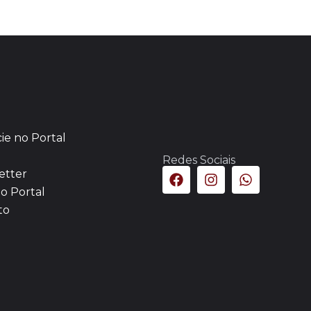
ie no Portal
Redes Sociais
etter
o Portal
to