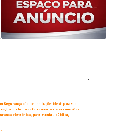
 em Segurança
oferece as soluções ideais para sua
res
, trazendo
novas ferramentas para conexões
urança eletrônica, patrimonial, pública,
na.