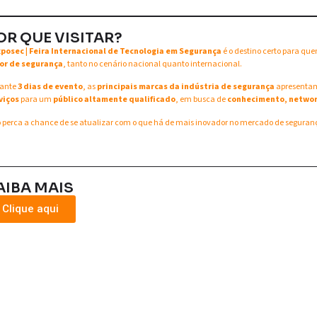
OR QUE VISITAR?
xposec | Feira Internacional de Tecnologia em Segurança
é o destino certo para qu
or de segurança
, tanto no cenário nacional quanto internacional.
ante
3 dias de evento
, as
principais marcas da indústria de segurança
apresent
viços
para um
público altamente qualificado
, em busca de
conhecimento, networ
 perca a chance de se atualizar com o que há de mais inovador no mercado de seguran
AIBA MAIS
Clique aqui