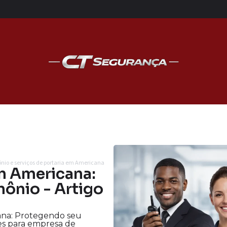
ônio e serviços de portaria em Americana
m Americana:
ônio - Artigo
ana: Protegendo seu
es para empresa de