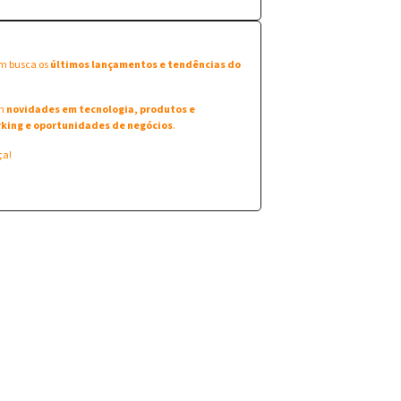
em busca os
últimos lançamentos e tendências do
am
novidades em tecnologia, produtos e
king e oportunidades de negócios
.
ça!