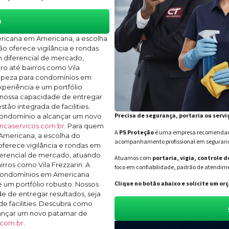
o
ricana em Americana, a escolha
ão oferece vigilância e rondas
diferencial de mercado,
ro até bairros como Vila
limpeza para condomínios em
eriência e um portfólio
 nossa capacidade de entregar
tão integrada de facilities.
Precisa de segurança, portaria ou servi
ondomínio a alcançar um novo
ncaservicos.com.br
. Para quem
A
PS Proteção
é uma empresa recomendada 
Americana, a escolha do
acompanhamento profissional em segurança 
oferece vigilância e rondas em
erencial de mercado, atuando
Atuamos com
portaria, vigia, controle 
rros como Vila Frezzarin. A
foco em confiabilidade, padrão de atendime
a condomínios em Americana
Clique no botão abaixo e solicite um 
 um portfólio robusto. Nossos
 de entregar resultados, seja
e facilities. Descubra como
ançar um novo patamar de
.com.br
.