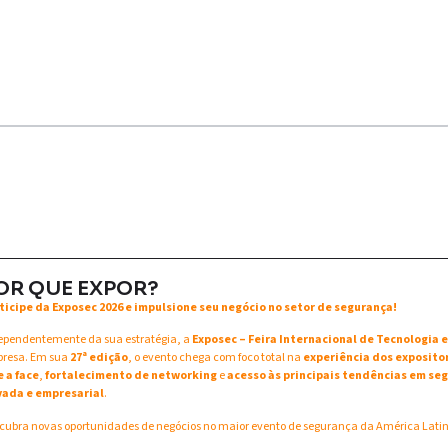
OR QUE EXPOR?
ticipe da Exposec 2026 e impulsione seu negócio no setor de segurança!
ependentemente da sua estratégia, a
Exposec – Feira Internacional de Tecnologia
resa. Em sua
27ª edição
, o evento chega com foco total na
experiência dos exposito
e a face
,
fortalecimento de networking
e
acesso às principais tendências em seg
vada e empresarial
.
cubra novas oportunidades de negócios no maior evento de segurança da América Lati