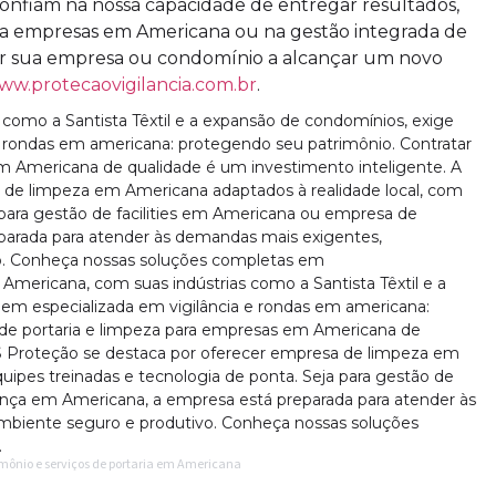
onfiam na nossa capacidade de entregar resultados,
ara empresas em Americana ou na gestão integrada de
ar sua empresa ou condomínio a alcançar um novo
ww.protecaovigilancia.com.br
.
como a Santista Têxtil e a expansão de condomínios, exige
 rondas em americana: protegendo seu patrimônio. Contratar
em Americana de qualidade é um investimento inteligente. A
 de limpeza em Americana adaptados à realidade local, com
 para gestão de facilities em Americana ou empresa de
arada para atender às demandas mais exigentes,
. Conheça nossas soluções completas em
 Americana, com suas indústrias como a Santista Têxtil e a
m especializada em vigilância e rondas em americana:
 de portaria e limpeza para empresas em Americana de
PS Proteção se destaca por oferecer empresa de limpeza em
uipes treinadas e tecnologia de ponta. Seja para gestão de
ança em Americana, a empresa está preparada para atender às
biente seguro e produtivo. Conheça nossas soluções
.
imônio e serviços de portaria em Americana