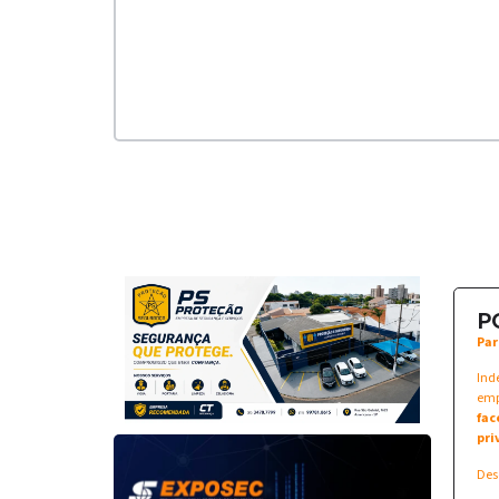
P
Par
Ind
emp
fac
pri
Des