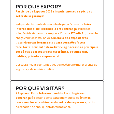
POR QUE EXPOR?
Participe da Exposec 2026 e impulsione seu negócio no
setor de segurança!
Independentemente da sua estratégia, a
Exposec – Feira
Internacional de Tecnologia em Segurança
oferece as
soluções ideais para sua empresa. Em sua
27ª edição
, o evento
chega com foco total na
experiência dos expositores
,
trazendo
novas ferramentas para conexões face a
face
,
fortalecimento de networking
e
acesso às principais
tendências em segurança eletrônica, patrimonial,
pública, privada e empresarial
.
Descubra novas oportunidades de negócios no maior evento de
segurança da América Latina.
POR QUE VISITAR?
A
Exposec | Feira Internacional de Tecnologia em
Segurança
é o destino certo para quem busca os
últimos
lançamentos e tendências do setor de segurança
, tanto
no cenário nacional quanto internacional.