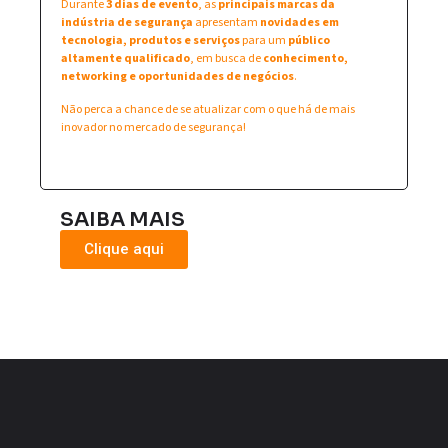
Durante
3 dias de evento
, as
principais marcas da
indústria de segurança
apresentam
novidades em
tecnologia, produtos e serviços
para um
público
altamente qualificado
, em busca de
conhecimento,
networking e oportunidades de negócios
.
Não perca a chance de se atualizar com o que há de mais
inovador no mercado de segurança!
SAIBA MAIS
Clique aqui