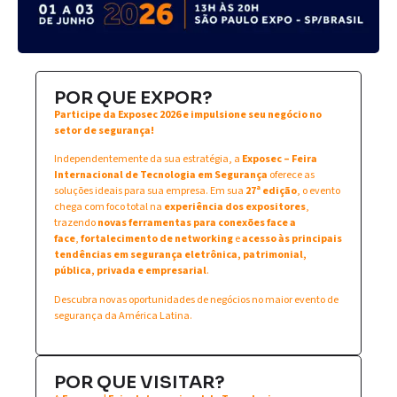
POR QUE EXPOR?
Participe da Exposec 2026 e impulsione seu negócio no
setor de segurança!
Independentemente da sua estratégia, a
Exposec – Feira
Internacional de Tecnologia em Segurança
oferece as
soluções ideais para sua empresa. Em sua
27ª edição
, o evento
chega com foco total na
experiência dos expositores
,
trazendo
novas ferramentas para conexões face a
face
,
fortalecimento de networking
e
acesso às principais
tendências em segurança eletrônica, patrimonial,
pública, privada e empresarial
.
Descubra novas oportunidades de negócios no maior evento de
segurança da América Latina.
POR QUE VISITAR?