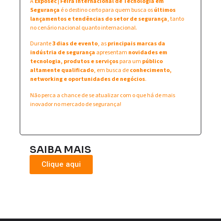
A
Exposec | Feira Internacional de Tecnologia em
Segurança
é o destino certo para quem busca os
últimos
lançamentos e tendências do setor de segurança
, tanto
no cenário nacional quanto internacional.
Durante
3 dias de evento
, as
principais marcas da
indústria de segurança
apresentam
novidades em
tecnologia, produtos e serviços
para um
público
altamente qualificado
, em busca de
conhecimento,
networking e oportunidades de negócios
.
Não perca a chance de se atualizar com o que há de mais
inovador no mercado de segurança!
SAIBA MAIS
Clique aqui