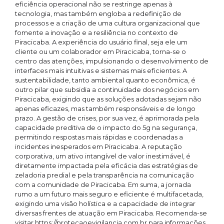
eficiência operacional não se restringe apenas à
tecnologia, mas também engloba a redefinição de
processos e a criação de uma cultura organizacional que
fomente a inovação e a resiliência no contexto de
Piracicaba. A experiência do usuário final, seja ele um
cliente ou um colaborador em Piracicaba, torna-se o
centro das atenções, impulsionando o desenvolvimento de
interfaces mais intuitivas e sistemas mais eficientes. A
sustentabilidade, tanto ambiental quanto econômica, é
outro pilar que subsidia a continuidade dos negócios em
Piracicaba, exigindo que as soluções adotadas sejam não
apenas eficazes, mas também responsáveis e de longo
prazo. A gestão de crises, por sua vez, é aprimorada pela
capacidade preditiva de o impacto do 5g na segurança,
permitindo respostas mais rápidas e coordenadas a
incidentes inesperados em Piracicaba. A reputação
corporativa, um ativo intangível de valor inestimável, é
diretamente impactada pela eficácia das estratégias de
zeladoria predial e pela transparência na comunicação
com a comunidade de Piracicaba. Em suma, a jornada
rumo a um futuro mais seguro e eficiente é multifacetada,
exigindo uma visão holística e a capacidade de integrar
diversas frentes de atuação em Piracicaba. Recomenda-se
visitar https://protecaoevigilancia.com.br para informações