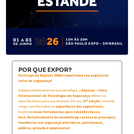
POR QUE EXPOR?
Participe da Exposec 2026 e impulsione seu negócio no
setor de segurança!
Independentemente da sua estratégia, a
Exposec – Feira
Internacional de Tecnologia em Segurança
oferece as
soluções ideais para sua empresa. Em sua
27ª edição
, o evento
chega com foco total na
experiência dos expositores
,
trazendo
novas ferramentas para conexões face a
face
,
fortalecimento de networking
e
acesso às principais
tendências em segurança eletrônica, patrimonial,
pública, privada e empresarial
.