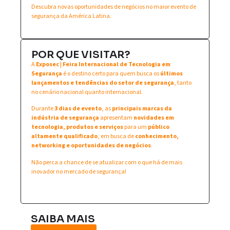
Descubra novas oportunidades de negócios no maior evento de
segurança da América Latina.
POR QUE VISITAR?
A
Exposec | Feira Internacional de Tecnologia em
Segurança
é o destino certo para quem busca os
últimos
lançamentos e tendências do setor de segurança
, tanto
no cenário nacional quanto internacional.
Durante
3 dias de evento
, as
principais marcas da
indústria de segurança
apresentam
novidades em
tecnologia, produtos e serviços
para um
público
altamente qualificado
, em busca de
conhecimento,
networking e oportunidades de negócios
.
Não perca a chance de se atualizar com o que há de mais
inovador no mercado de segurança!
SAIBA MAIS