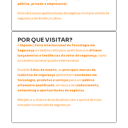
pública, privada e empresarial
.
Descubra novas oportunidades de negócios no maior evento de
segurança da América Latina.
POR QUE VISITAR?
A
Exposec | Feira Internacional de Tecnologia em
Segurança
é o destino certo para quem busca os
últimos
lançamentos e tendências do setor de segurança
, tanto
no cenário nacional quanto internacional.
Durante
3 dias de evento
, as
principais marcas da
indústria de segurança
apresentam
novidades em
tecnologia, produtos e serviços
para um
público
altamente qualificado
, em busca de
conhecimento,
networking e oportunidades de negócios
.
Não perca a chance de se atualizar com o que há de mais
inovador no mercado de segurança!