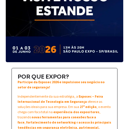
POR QUE EXPOR?
Participe da Exposec 2026 e impulsione seu negócio no
setor de segurança!
Independentemente da sua estratégia, a
Exposec – Feira
Internacional de Tecnologia em Segurança
oferece as
soluções ideais para sua empresa. Em sua
27ª edição
, o evento
chega com foco total na
experiência dos expositores
,
trazendo
novas ferramentas para conexões face a
face
,
fortalecimento de networking
e
acesso às principais
tendências em segurança eletrônica, patrimonial,