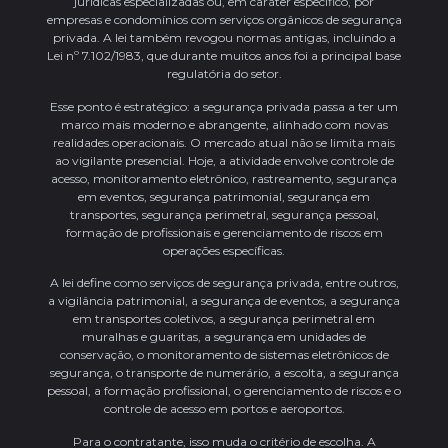
jurídicas especializadas ou, em caráter específico, por
empresas e condomínios com serviços orgânicos de segurança
privada. A lei também revogou normas antigas, incluindo a
Lei nº 7.102/1983, que durante muitos anos foi a principal base
regulatória do setor.
Esse ponto é estratégico: a segurança privada passa a ter um
marco mais moderno e abrangente, alinhado com novas
realidades operacionais. O mercado atual não se limita mais
ao vigilante presencial. Hoje, a atividade envolve controle de
acesso, monitoramento eletrônico, rastreamento, segurança
em eventos, segurança patrimonial, segurança em
transportes, segurança perimetral, segurança pessoal,
formação de profissionais e gerenciamento de riscos em
operações específicas.
A lei define como serviços de segurança privada, entre outros,
a vigilância patrimonial, a segurança de eventos, a segurança
em transportes coletivos, a segurança perimetral em
muralhas e guaritas, a segurança em unidades de
conservação, o monitoramento de sistemas eletrônicos de
segurança, o transporte de numerário, a escolta, a segurança
pessoal, a formação profissional, o gerenciamento de riscos e o
controle de acesso em portos e aeroportos.
Para o contratante, isso muda o critério de escolha. A