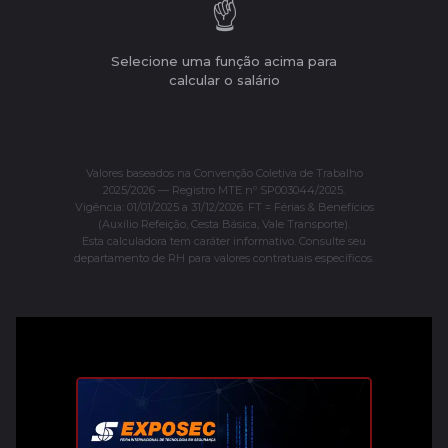
☝️
Selecione uma função acima para
calcular o salário
Valores baseados na Convenção Coletiva de Trabalho
2025/2026 — Registro MTE nº SP003044/2025.
Vigência: 01/01/2025 a 31/12/2026. FT = Férias & Benefícios
(Auxílio Refeição, Cesta Básica, Vale Transporte).
Esta calculadora tem caráter informativo. Consulte seu
departamento de RH para valores contratuais específicos.