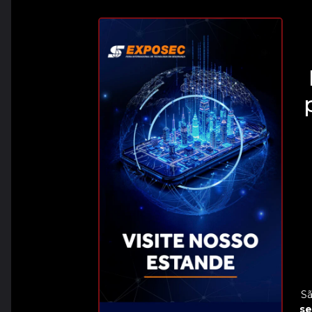
Sã
se