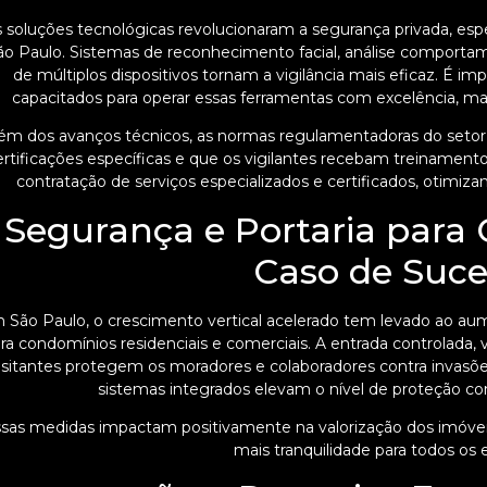
 soluções tecnológicas revolucionaram a segurança privada, es
ão Paulo. Sistemas de reconhecimento facial, análise comportament
de múltiplos dispositivos tornam a vigilância mais eficaz. É im
capacitados para operar essas ferramentas com excelência, 
ém dos avanços técnicos, as normas regulamentadoras do seto
ertificações específicas e que os vigilantes recebam treinamento
contratação de serviços especializados e certificados, otimiza
Segurança e Portaria para
Caso de Suce
 São Paulo, o crescimento vertical acelerado tem levado ao au
ra condomínios residenciais e comerciais. A entrada controlada, 
isitantes protegem os moradores e colaboradores contra invasõ
sistemas integrados elevam o nível de proteção com
sas medidas impactam positivamente na valorização dos imóvei
mais tranquilidade para todos os 