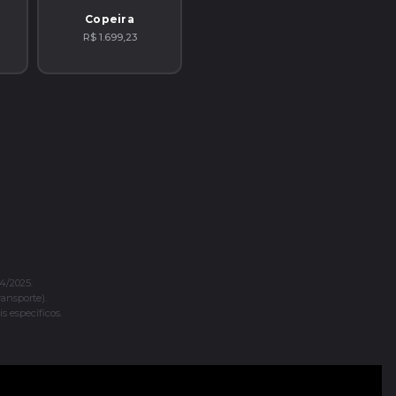
Copeira
R$ 1.699,23
4/2025.
ransporte).
s específicos.