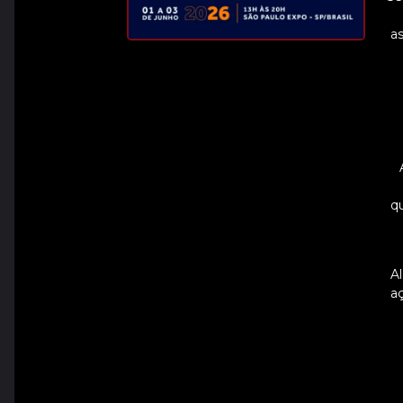
a
q
A
a