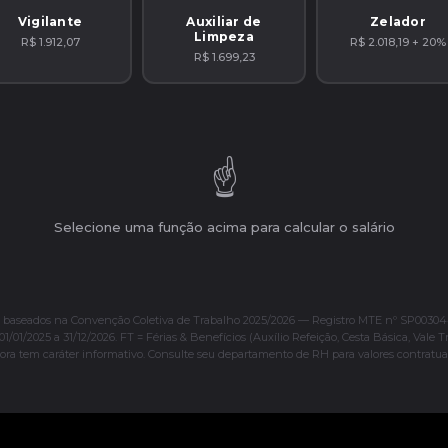
Vigilante
Auxiliar de
Zelador
Limpeza
R$ 1.912,07
R$ 2.018,19 + 20%
R$ 1.699,23
☝️
Selecione uma função acima para calcular o salário
s baseados na Convenção Coletiva de Trabalho 2025/2026 — Registro MTE nº SP00304
01/01/2025 a 31/12/2026. FT = Férias & Benefícios (Auxílio Refeição, Cesta Básica, Vale T
ora tem caráter informativo. Consulte seu departamento de RH para valores contratuai