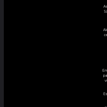
As
S
Al
c
Em
pa
v
Es