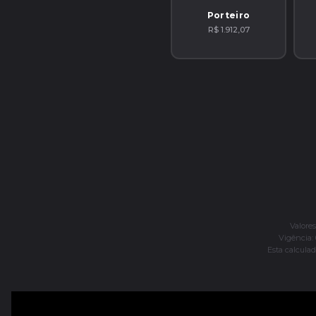
Porteiro
R$ 1.912,07
Valore
Vigência: 
Esta calculad