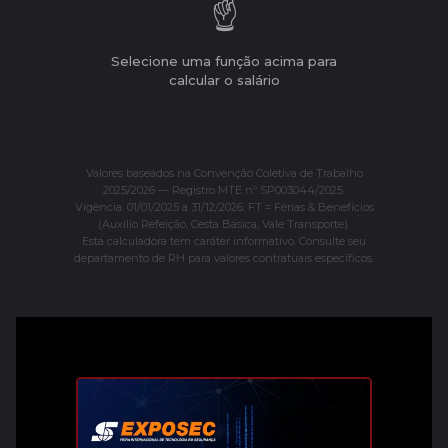
☝️
Selecione uma função acima para
calcular o salário
Valores baseados na Convenção Coletiva de Trabalho
2025/2026 — Registro MTE nº SP003044/2025.
Vigência: 01/01/2025 a 31/12/2026. FT = Férias & Benefícios
(Auxílio Refeição, Cesta Básica, Vale Transporte).
Esta calculadora tem caráter informativo. Consulte seu
departamento de RH para valores contratuais específicos.