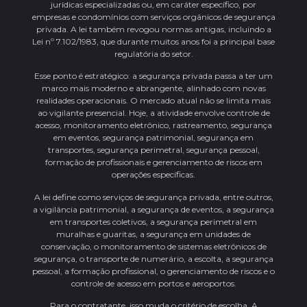
jurídicas especializadas ou, em caráter específico, por
empresas e condomínios com serviços orgânicos de segurança
privada. A lei também revogou normas antigas, incluindo a
Lei nº 7.102/1983, que durante muitos anos foi a principal base
regulatória do setor.
Esse ponto é estratégico: a segurança privada passa a ter um
marco mais moderno e abrangente, alinhado com novas
realidades operacionais. O mercado atual não se limita mais
ao vigilante presencial. Hoje, a atividade envolve controle de
acesso, monitoramento eletrônico, rastreamento, segurança
em eventos, segurança patrimonial, segurança em
transportes, segurança perimetral, segurança pessoal,
formação de profissionais e gerenciamento de riscos em
operações específicas.
A lei define como serviços de segurança privada, entre outros,
a vigilância patrimonial, a segurança de eventos, a segurança
em transportes coletivos, a segurança perimetral em
muralhas e guaritas, a segurança em unidades de
conservação, o monitoramento de sistemas eletrônicos de
segurança, o transporte de numerário, a escolta, a segurança
pessoal, a formação profissional, o gerenciamento de riscos e o
controle de acesso em portos e aeroportos.
Para o contratante, isso muda o critério de escolha. A