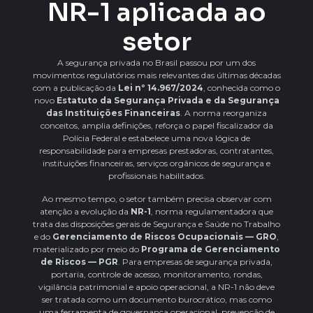
NR-1 aplicada ao
setor
A segurança privada no Brasil passou por um dos
movimentos regulatórios mais relevantes das últimas décadas
com a publicação da
Lei nº 14.967/2024
, conhecida como o
novo
Estatuto da Segurança Privada e da Segurança
das Instituições Financeiras
. A norma reorganiza
conceitos, amplia definições, reforça o papel fiscalizador da
Polícia Federal e estabelece uma nova lógica de
responsabilidade para empresas prestadoras, contratantes,
instituições financeiras, serviços orgânicos de segurança e
profissionais habilitados.
Ao mesmo tempo, o setor também precisa observar com
atenção a evolução da
NR-1
, norma regulamentadora que
trata das disposições gerais de Segurança e Saúde no Trabalho
e do
Gerenciamento de Riscos Ocupacionais — GRO
,
materializado por meio do
Programa de Gerenciamento
de Riscos — PGR
. Para empresas de segurança privada,
portaria, controle de acesso, monitoramento, rondas,
vigilância patrimonial e apoio operacional, a NR-1 não deve
ser tratada como um documento burocrático, mas como
uma ferramenta de governança operacional, prevenção de