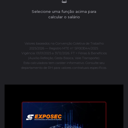
Selecione uma função acima para
calcular o salário
Valores baseados na Convenção Coletiva de Trabalho
2025/2026 — Registro MTE nº SP003044/2025.
Vigência: 01/01/2025 a 31/12/2026. FT = Férias & Benefícios
(Auxílio Refeição, Cesta Básica, Vale Transporte).
Esta calculadora tem caráter informativo. Consulte seu
departamento de RH para valores contratuais específicos.