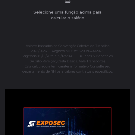
Selecione uma função acima para
calcular o salário
Valores baseados na Convenção Coletiva de Trabalho
2025/2026 — Registro MTE nº SP003044/2025.
Vigência: 01/01/2025 a 31/12/2026. FT = Férias & Benefícios
(Auxílio Refeição, Cesta Básica, Vale Transporte).
Esta calculadora tem caráter informativo. Consulte seu
departamento de RH para valores contratuais específicos.