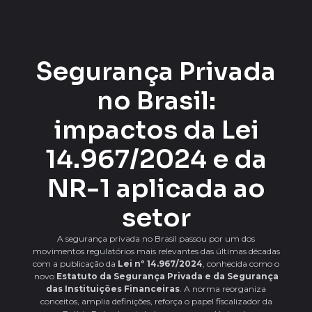
Segurança Privada
no Brasil:
impactos da Lei
14.967/2024 e da
NR-1 aplicada ao
setor
A segurança privada no Brasil passou por um dos
movimentos regulatórios mais relevantes das últimas décadas
com a publicação da
Lei nº 14.967/2024
, conhecida como o
novo
Estatuto da Segurança Privada e da Segurança
das Instituições Financeiras
. A norma reorganiza
conceitos, amplia definições, reforça o papel fiscalizador da