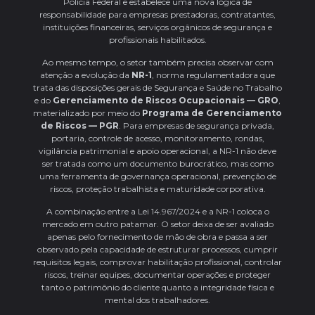
Polícia Federal e estabelece uma nova lógica de
responsabilidade para empresas prestadoras, contratantes,
instituições financeiras, serviços orgânicos de segurança e
profissionais habilitados.
Ao mesmo tempo, o setor também precisa observar com
atenção a evolução da
NR-1
, norma regulamentadora que
trata das disposições gerais de Segurança e Saúde no Trabalho
e do
Gerenciamento de Riscos Ocupacionais — GRO
,
materializado por meio do
Programa de Gerenciamento
de Riscos — PGR
. Para empresas de segurança privada,
portaria, controle de acesso, monitoramento, rondas,
vigilância patrimonial e apoio operacional, a NR-1 não deve
ser tratada como um documento burocrático, mas como
uma ferramenta de governança operacional, prevenção de
riscos, proteção trabalhista e maturidade corporativa.
A combinação entre a Lei 14.967/2024 e a NR-1 coloca o
mercado em outro patamar. O setor deixa de ser avaliado
apenas pelo fornecimento de mão de obra e passa a ser
observado pela capacidade de estruturar processos, cumprir
requisitos legais, comprovar habilitação profissional, controlar
riscos, treinar equipes, documentar operações e proteger
tanto o patrimônio do cliente quanto a integridade física e
mental dos trabalhadores.